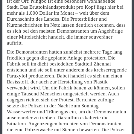
ist der Ort: Ningbo ist eine besonders wohlhabende
Stadt.
Das Bruttoinlandsprodukt pro Kopf liegt hier bei
mehr als 1.000 Dollar im Monat – weit über dem
Durchschnitt des Landes. Die
Protestbilder
und
Kurznachrichten
im Netz lassen deutlich erkennen, dass
es sich bei den meisten Demonstranten um Angehörige
einer Mittelschicht handelt, die immer souveräner
auftritt.
Die Demonstranten hatten zunächst mehrere Tage lang
friedlich gegen die geplante Anlage protestiert. Die
Fabrik soll im dicht besiedelten Stadtteil Zhenhai
entstehen und sie soll unter anderem das krebserregende
Paraxylol produzieren. Dabei handelt es sich um einen
Basisstoff, der auch zur Herstellung von Plastik
verwendet wird. Um die Fabrik bauen zu können, sollen
einige Tausend Menschen umgesiedelt werden. Auch
dagegen richtet sich der Protest. Berichten zufolge
setzte die Polizei in der Nacht zum Sonntag
Wasserwerfer und Tränengas ein, um die Demonstranten
auseinander zu treiben. Daraufhin eskalierte die
Situation. Augenzeugen berichten von Demonstranten,
die eine Polizeiwache mit Steinen bewarfen. Die Polizei