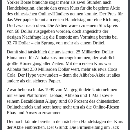
Yorker Börse brauchte sogar mehr als zwei Stunden nach
Handelsbeginn, ehe sie den ersten Kurs für die begehrte Aktie
des chinesischen Online-Händlers nennen konnte. Der Preis für
das Wertpapier kennt am ersten Handelstag nur eine Richtung.
Und zwar nach oben. Die Aktien waren zu einem Stückpreis
von 68 Dollar ausgegeben worden, doch angesichts der
riesigen Nachfrage lag die Erstnotiz am Vormittag bereits bei
92,70 Dollar – ein Sprung von mehr als einem Drittel.
Damit sind tatsächlich die anvisierten 25 Milliarden Dollar
Einnahmen für Alibaba zusammengekommen,
der wahrlich
größte Börsengang aller Zeiten.
Mit dem ersten Kurs war
Alibaba fast 230 Milliarden Dollar wert, mehr als etwa Coca-
Cola. Der Hype verwundert – denn die Alibaba-Aktie ist alles
andere als ein sicheres Papier.
Zwar beherrscht das 1999 von Ma gegründete Unternehmen
mit seinen Plattformen Taobao, Alibaba und T-Mall sowie
seinem Bezahldienst Alipay rund 80 Prozent des chinesischen
Onlinehandels und setzt heute mehr um als die Online-Riesen
Ebay und Amazon zusammen.
Dennoch könnte bereits in den nächsten Handelstagen der Kurs
der Aktie einbrechen. Der Grund: Die Firmenleitung um Jack