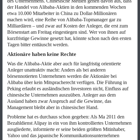
des Unternehmens. Chinesische Medien gehen davon aus, dass
der Handel von Alibaba-Aktien in den kommenden Wochen
etwa 10.000 Mitarbeiter in China zu Dollar-Millionären
machen wird, eine Reihe von Alibaba-Topmanager gar zu
Milliardären – und zwar auf Kosten der Anleger, die erst zum
Börsenstart am Freitag eingestiegen sind. Wer von ihnen auf
kurzfristige Gewinne gesetzt hat, könnte schon nach den ersten
Tagen bitter enttäuscht werden.
Aktionäre haben keine Rechte
Was die Alibaba-Aktie aber auch für langfristig orientierte
Anleger unattraktiv macht: Anders als bei anderen
börsennotierten Unternehmen werden die Aktionäre bei
Alibaba über kein Mitspracherecht verfügen. Die Führung in
Peking erlaubt es ausländischen Investoren nicht, Einfluss auf
chinesische Unternehmen auszuüben. Anleger aus dem
Ausland haben zwar Anspruch auf die Gewinne, das
Management bleibt aber in chinesischer Hand.
Probleme hat es durchaus schon gegeben: Als Ma 2011 den
Bezahldienst Alipay in ein von ihm kontrolliertes Unternehmen
ausgliederte, informierte er seine beiden größten Mitinhaber,
Yahoo und das japanische Kommunikationsunternehmen