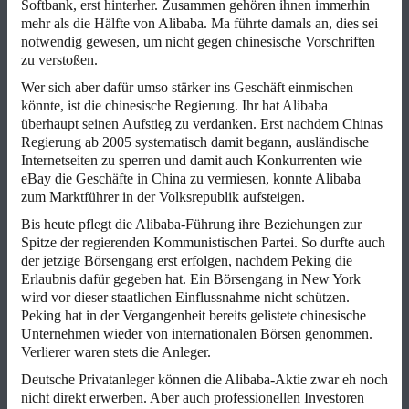
Softbank, erst hinterher. Zusammen gehören ihnen immerhin
mehr als die Hälfte von Alibaba. Ma führte damals an, dies sei
notwendig gewesen, um nicht gegen chinesische Vorschriften
zu verstoßen.
Wer sich aber dafür umso stärker ins Geschäft einmischen
könnte, ist die chinesische Regierung. Ihr hat Alibaba
überhaupt seinen Aufstieg zu verdanken. Erst nachdem Chinas
Regierung ab 2005 systematisch damit begann, ausländische
Internetseiten zu sperren und damit auch Konkurrenten wie
eBay die Geschäfte in China zu vermiesen, konnte Alibaba
zum Marktführer in der Volksrepublik aufsteigen.
Bis heute pflegt die Alibaba-Führung ihre Beziehungen zur
Spitze der regierenden Kommunistischen Partei. So durfte auch
der jetzige Börsengang erst erfolgen, nachdem Peking die
Erlaubnis dafür gegeben hat. Ein Börsengang in New York
wird vor dieser staatlichen Einflussnahme nicht schützen.
Peking hat in der Vergangenheit bereits gelistete chinesische
Unternehmen wieder von internationalen Börsen genommen.
Verlierer waren stets die Anleger.
Deutsche Privatanleger können die Alibaba-Aktie zwar eh noch
nicht direkt erwerben. Aber auch professionellen Investoren