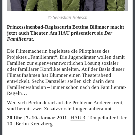
© Sebastian Bolesch
Prinzessinenbad
-Regisseurin Bettina Blümner macht
jetzt auch Theater. Am
HAU
präsentiert sie
Der
Familienrat
.
Die Filmemacherin begleitete die Pilotphase des
Projektes „Familienrat“. Die Jugendämter wollen damit
Familien zur eigenverantwortlichen Lösung sozialer
oder familiärer Konflikte anleiten. Auf der Basis dieser
Filmaufnahmen hat Blümner einen Theaterabend
entwickelt. Sechs Darsteller stellen sich darin dem
Familienwahnsinn – immer schön nach den Familienrat-
Regeln…
Weil sich Berlin derart auf die Probleme Anderer freut,
sind bereits zwei Zusatzvorstellungen anberaumt.
20 Uhr | 7.-10. Januar 2011
|
HAU 3
| Tempelhofer Ufer
10 | Berlin Kreuzberg