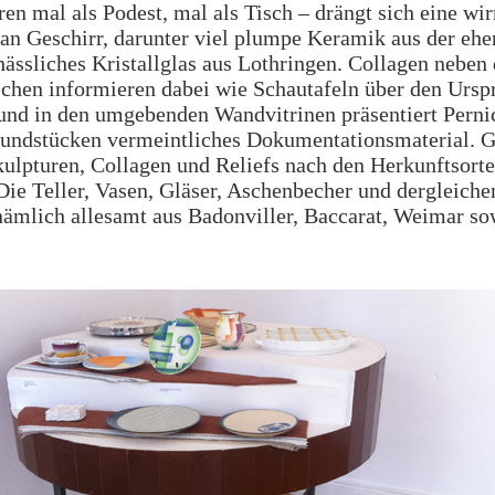
ren mal als Podest, mal als Tisch – drängt sich eine wir
an Geschirr, darunter viel plumpe Keramik aus der eh
ssliches Kristallglas aus Lothringen. Collagen neben
chen informieren dabei wie Schautafeln über den Ursp
und in den umgebenden Wandvitrinen präsentiert Perni
Fundstücken vermeintliches Dokumentationsmaterial. G
kulpturen, Collagen und Reliefs nach den Herkunftsorte
ie Teller, Vasen, Gläser, Aschenbecher und dergleich
ämlich allesamt aus Badonviller, Baccarat, Weimar so