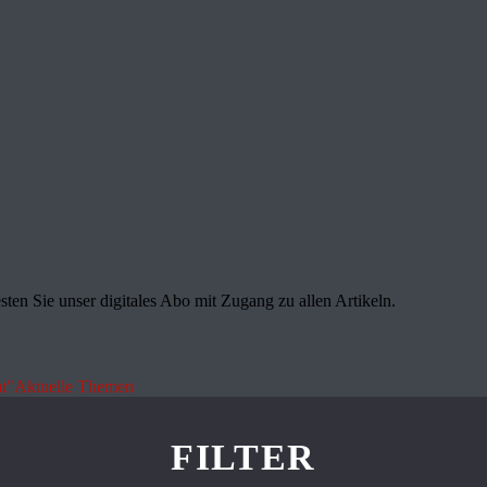
sten Sie unser digitales Abo mit Zugang zu allen Artikeln.
t"
Aktuelle Themen
FILTER