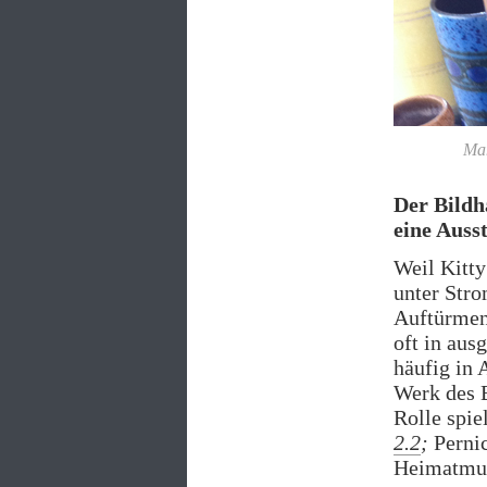
Man
Der Bild
eine Ausst
Weil Kitt
unter Stro
Auftürmen
oft in au
häufig in 
Werk des B
Rolle spie
2.2
;
Perni
Heimatmus