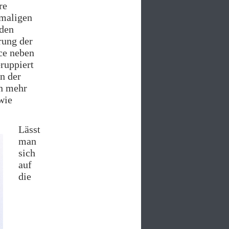
re
emaligen
 den
rung der
ce neben
ruppiert
n der
en mehr
wie
Lässt
man
sich
auf
die