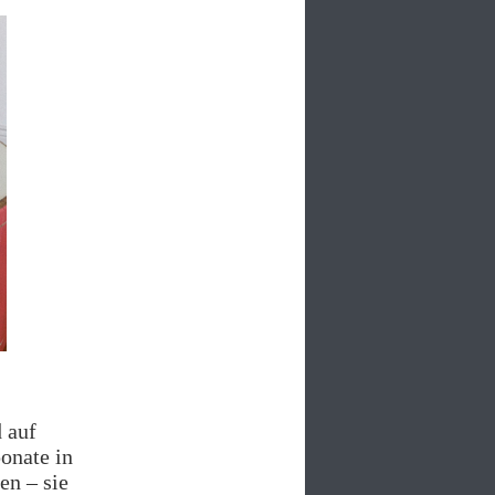
d auf
onate in
en – sie