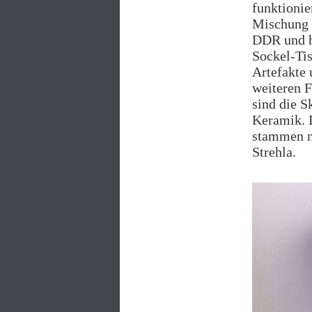
funktionie
Mischung 
DDR und hä
Sockel-Tis
Artefakte 
weiteren 
sind die S
Keramik. D
stammen n
Strehla.