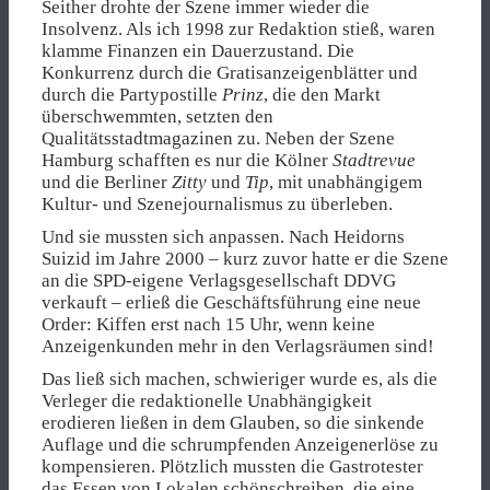
Seither drohte der Szene immer wieder die
Insolvenz. Als ich 1998 zur Redaktion stieß, waren
klamme Finanzen ein Dauerzustand. Die
Konkurrenz durch die Gratisanzeigenblätter und
durch die Partypostille
Prinz
, die den Markt
überschwemmten, setzten den
Qualitätsstadtmagazinen zu. Neben der Szene
Hamburg schafften es nur die Kölner
Stadtrevue
und die Berliner
Zitty
und
Tip
, mit unabhängigem
Kultur- und Szenejournalismus zu überleben.
Und sie mussten sich anpassen. Nach Heidorns
Suizid im Jahre 2000 – kurz zuvor hatte er die Szene
an die SPD-eigene Verlagsgesellschaft DDVG
verkauft – erließ die Geschäftsführung eine neue
Order: Kiffen erst nach 15 Uhr, wenn keine
Anzeigenkunden mehr in den Verlagsräumen sind!
Das ließ sich machen, schwieriger wurde es, als die
Verleger die redaktionelle Unabhängigkeit
erodieren ließen in dem Glauben, so die sinkende
Auflage und die schrumpfenden Anzeigenerlöse zu
kompensieren. Plötzlich mussten die Gastrotester
das Essen von Lokalen schönschreiben, die eine