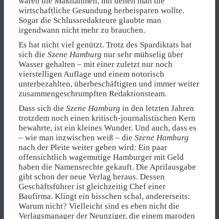
waren die Maßnahmen, mit denen man die
wirtschaftliche Gesundung herbeisparen wollte.
Sogar die Schlussredakteure glaubte man
irgendwann nicht mehr zu brauchen.
Es hat nicht viel genützt. Trotz des Spardiktats hat
sich die
Szene Hamburg
nur sehr mühselig über
Wasser gehalten – mit einer zuletzt nur noch
vierstelligen Auflage und einem notorisch
unterbezahlten, überbeschäftigten und immer weiter
zusammengeschrumpften Redaktionsteam.
Dass sich die
Szene Hamburg
in den letzten Jahren
trotzdem noch einen kritisch-journalistischen Kern
bewahrte, ist ein kleines Wunder. Und auch, dass es
– wie man inzwischen weiß – die
Szene Hamburg
nach der Pleite weiter geben wird: Ein paar
offensichtlich wagemutige Hamburger mit Geld
haben die Namensrechte gekauft. Die Aprilausgabe
gibt schon der neue Verlag heraus. Dessen
Geschäftsführer ist gleichzeitig Chef einer
Baufirma. Klingt ein bisschen schal, andererseits:
Warum nicht? Vielleicht sind es eben nicht die
Verlagsmanager der Neunziger, die einem maroden