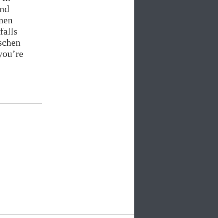
und
inen
falls
ischen
you’re