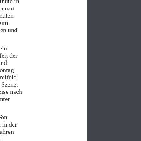
inute in
ennart
inuten
beim
ten und
ein
er, der
und
Montag
telfeld
 Szene.
zise nach
nter
Von
 in der
Jahren
h