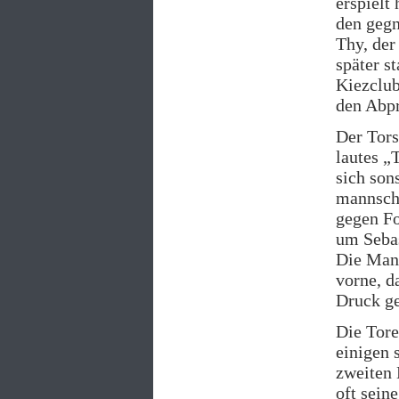
erspielt
den gegn
Thy, der
später s
Kiezclub
den Abpr
Der Tors
lautes „
sich son
mannscha
gegen Fo
um Sebas
Die Mann
vorne, d
Druck ge
Die Tore
einigen 
zweiten 
oft sein