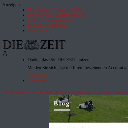
Anzeigen
Most Wanted Employer 2026
How it works: Studium und Job
ZEIT Forschungskosmos
Deutsches Schulportal
ZEIT für X
Danke, dass Sie DIE ZEIT nutzen.
Melden Sie sich jetzt mit Ihrem bestehenden Account an 
Abo testen
Anmelden
Die aktuelle ZEIT
Drohnenvorfall in Leipzig
Hitze und Dürre
"Deutsch
Blog