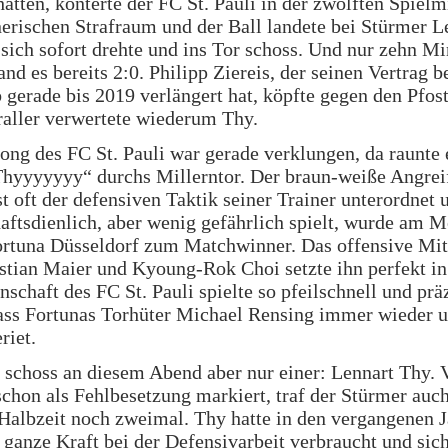
 hatten, konterte der FC St. Pauli in der zwölften Spielm
erischen Strafraum und der Ball landete bei Stürmer L
 sich sofort drehte und ins Tor schoss. Und nur zehn M
tand es bereits 2:0. Philipp Ziereis, der seinen Vertrag 
 gerade bis 2019 verlängert hat, köpfte gegen den Pfos
aller verwertete wiederum Thy.
ong des FC St. Pauli war gerade verklungen, da raunte 
Thyyyyyyy“ durchs Millerntor. Der braun-weiße Angreif
st oft der defensiven Taktik seiner Trainer unterordnet 
ftsdienlich, aber wenig gefährlich spielt, wurde am 
rtuna Düsseldorf zum Matchwinner. Das offensive Mit
tian Maier und Kyoung-Rok Choi setzte ihn perfekt in
schaft des FC St. Pauli spielte so pfeilschnell und prä
ass Fortunas Torhüter Michael Rensing immer wieder u
riet.
 schoss an diesem Abend aber nur einer: Lennart Thy. 
schon als Fehlbesetzung markiert, traf der Stürmer auch
Halbzeit noch zweimal. Thy hatte in den vergangenen 
e ganze Kraft bei der Defensivarbeit verbraucht und sic