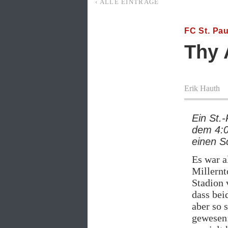
‹ ALLE EINTRÄGE
FC St. Pau
Thy
Erik Hauth
Ein St.-
dem 4:0
einen S
Es war a
Millernt
Stadion
dass bei
aber so 
gewesen: