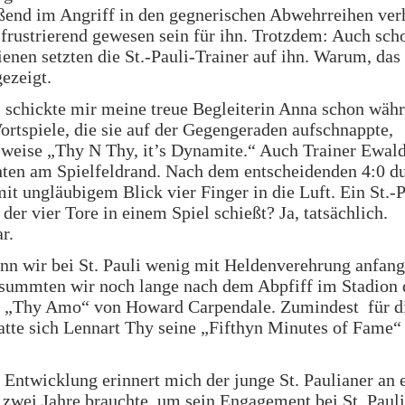
ßend im Angriff in den gegnerischen Abwehrreihen ver
frustrierend gewesen sein für ihn. Trotzdem: Auch sch
enen setzten die St.-Pauli-Trainer auf ihn. Warum, das 
gezeigt.
schickte mir meine treue Begleiterin Anna schon wäh
ortspiele, die sie auf der Gegengeraden aufschnappte,
sweise „Thy N Thy, it’s Dynamite.“ Auch Trainer Ewal
nten am Spielfeldrand. Nach dem entscheidenden 4:0 d
 mit ungläubigem Blick vier Finger in die Luft. Ein St.-P
 der vier Tore in einem Spiel schießt? Ja, tatsächlich.
r.
n wir bei St. Pauli wenig mit Heldenverehrung anfan
summten wir noch lange nach dem Abpfiff im Stadion 
r „Thy Amo“ von Howard Carpendale. Zumindest für d
tte sich Lennart Thy seine „Fifthyn Minutes of Fame“
.
r Entwicklung erinnert mich der junge St. Paulianer an 
 zwei Jahre brauchte, um sein Engagement bei St. Pauli