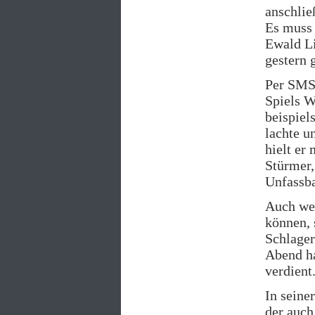
anschlie
Es muss 
Ewald Li
gestern 
Per SMS 
Spiels W
beispiel
lachte u
hielt er
Stürmer,
Unfassba
Auch wen
können, 
Schlage
Abend ha
verdient
In seine
der auch