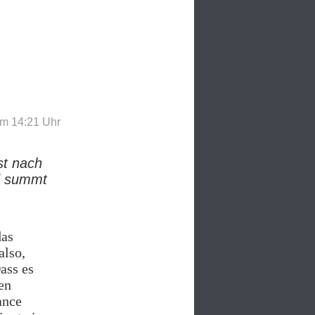
m 14:21
Uhr
st nach
d summt
das
also,
ass es
en
ance