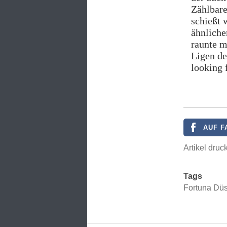
Zählbare
schießt 
ähnliche
raunte m
Ligen de
looking 
AUF F
Artikel druc
Tags
Fortuna Düs