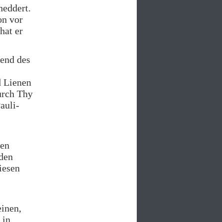
heddert.
on vor
hat er
rend des
d Lienen
urch Thy
auli-
gen
den
iesen
einen,
 in