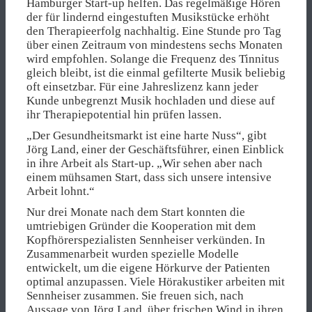
Hamburger Start-up helfen. Das regelmäßige Hören
der für lindernd eingestuften Musikstücke erhöht
den Therapieerfolg nachhaltig. Eine Stunde pro Tag
über einen Zeitraum von mindestens sechs Monaten
wird empfohlen. Solange die Frequenz des Tinnitus
gleich bleibt, ist die einmal gefilterte Musik beliebig
oft einsetzbar. Für eine Jahreslizenz kann jeder
Kunde unbegrenzt Musik hochladen und diese auf
ihr Therapiepotential hin prüfen lassen.
„Der Gesundheitsmarkt ist eine harte Nuss“, gibt
Jörg Land, einer der Geschäftsführer, einen Einblick
in ihre Arbeit als Start-up. „Wir sehen aber nach
einem mühsamen Start, dass sich unsere intensive
Arbeit lohnt.“
Nur drei Monate nach dem Start konnten die
umtriebigen Gründer die Kooperation mit dem
Kopfhörerspezialisten Sennheiser verkünden. In
Zusammenarbeit wurden spezielle Modelle
entwickelt, um die eigene Hörkurve der Patienten
optimal anzupassen. Viele Hörakustiker arbeiten mit
Sennheiser zusammen. Sie freuen sich, nach
Aussage von Jörg Land, über frischen Wind in ihren