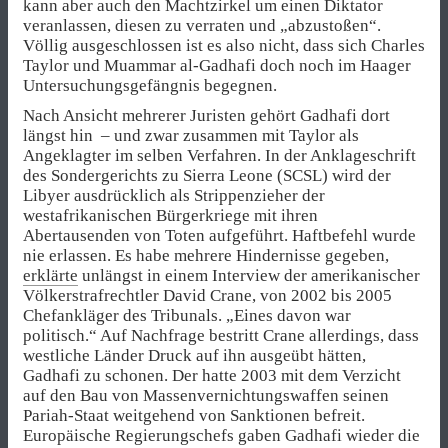
kann aber auch den Machtzirkel um einen Diktator
veranlassen, diesen zu verraten und „abzustoßen“.
Völlig ausgeschlossen ist es also nicht, dass sich Charles
Taylor und Muammar al-Gadhafi doch noch im Haager
Untersuchungsgefängnis begegnen.
Nach Ansicht mehrerer Juristen gehört Gadhafi dort
längst hin – und zwar zusammen mit Taylor als
Angeklagter im selben Verfahren. In der Anklageschrift
des Sondergerichts zu Sierra Leone (SCSL) wird der
Libyer ausdrücklich als Strippenzieher der
westafrikanischen Bürgerkriege mit ihren
Abertausenden von Toten aufgeführt. Haftbefehl wurde
nie erlassen. Es habe mehrere Hindernisse gegeben,
erklärte
unlängst in einem Interview der amerikanischer
Völkerstrafrechtler David Crane, von 2002 bis 2005
Chefankläger des Tribunals. „Eines davon war
politisch.“ Auf Nachfrage bestritt Crane allerdings, dass
westliche Länder Druck auf ihn ausgeübt hätten,
Gadhafi zu schonen. Der hatte 2003 mit dem Verzicht
auf den Bau von Massenvernichtungswaffen seinen
Pariah-Staat weitgehend von Sanktionen befreit.
Europäische Regierungschefs gaben Gadhafi wieder die