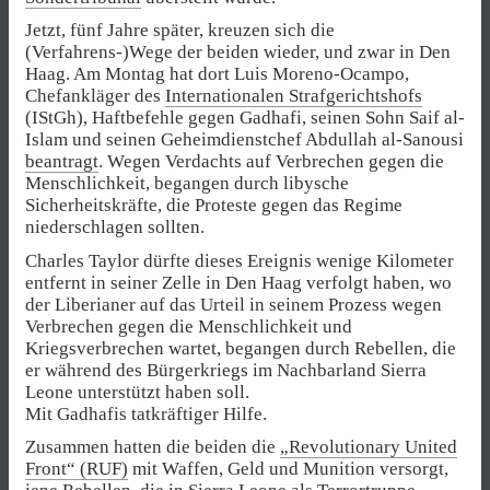
Jetzt, fünf Jahre später, kreuzen sich die
(Verfahrens-)Wege der beiden wieder, und zwar in Den
Haag. Am Montag hat dort Luis Moreno-Ocampo,
Chefankläger des
Internationalen Strafgerichtshofs
(IStGh), Haftbefehle gegen Gadhafi, seinen Sohn Saif al-
Islam und seinen Geheimdienstchef Abdullah al-Sanousi
beantragt
. Wegen Verdachts auf Verbrechen gegen die
Menschlichkeit, begangen durch libysche
Sicherheitskräfte, die Proteste gegen das Regime
niederschlagen sollten.
Charles Taylor dürfte dieses Ereignis wenige Kilometer
entfernt in seiner Zelle in Den Haag verfolgt haben, wo
der Liberianer auf das Urteil in seinem Prozess wegen
Verbrechen gegen die Menschlichkeit und
Kriegsverbrechen wartet, begangen durch Rebellen, die
er während des Bürgerkriegs im Nachbarland Sierra
Leone unterstützt haben soll.
Mit Gadhafis tatkräftiger Hilfe.
Zusammen hatten die beiden die
„Revolutionary United
Front“ (RUF)
mit Waffen, Geld und Munition versorgt,