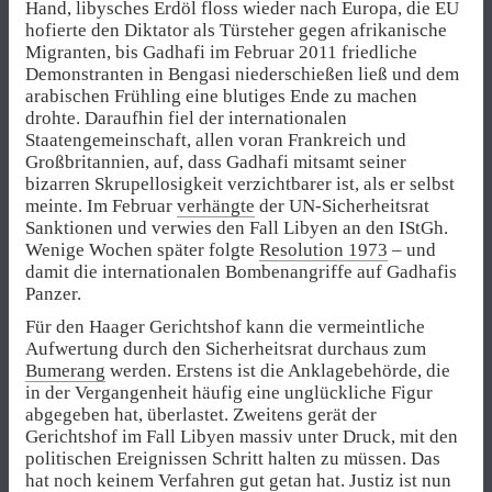
Hand, libysches Erdöl floss wieder nach Europa, die EU
hofierte den Diktator als Türsteher gegen afrikanische
Migranten, bis Gadhafi im Februar 2011 friedliche
Demonstranten in Bengasi niederschießen ließ und dem
arabischen Frühling eine blutiges Ende zu machen
drohte. Daraufhin fiel der internationalen
Staatengemeinschaft, allen voran Frankreich und
Großbritannien, auf, dass Gadhafi mitsamt seiner
bizarren Skrupellosigkeit verzichtbarer ist, als er selbst
meinte. Im Februar
verhängte
der UN-Sicherheitsrat
Sanktionen und verwies den Fall Libyen an den IStGh.
Wenige Wochen später folgte
Resolution 1973
– und
damit die internationalen Bombenangriffe auf Gadhafis
Panzer.
Für den Haager Gerichtshof kann die vermeintliche
Aufwertung durch den Sicherheitsrat durchaus zum
Bumerang
werden. Erstens ist die Anklagebehörde, die
in der Vergangenheit häufig eine unglückliche Figur
abgegeben hat, überlastet. Zweitens gerät der
Gerichtshof im Fall Libyen massiv unter Druck, mit den
politischen Ereignissen Schritt halten zu müssen. Das
hat noch keinem Verfahren gut getan hat. Justiz ist nun