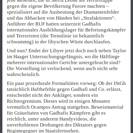
jene Rebellen, die in Sierra Leone als Terrortruppe
gegen die eigene Bevölkerung Furore machten –
spezialisiert auf die Ausbeutung der Diamantenfelder
und das Abhacken von Händen bei „Strafaktionen“.
Anführer der RUF hatten seinerzeit Gadhafis
internationales Ausbildungslager für Befreiungskämpfer
und Terroristen (die Trennlinie ist bekanntlich
schwammig) in der libyschen Wüste durchlaufen.
Und nun? Endet der Libyer jetzt doch noch neben Taylor
im Haager Untersuchungsgefängnis, wo die Häftlinge
mehrerer internationaler Gerichte untergebracht sind?
Die Vorstellung ist verlockend, wenn auch nicht sehr
wahrscheinlich.
Ein paar prozedurale Formalitäten vorweg: Ob der IStGh
tatsächlich Haftbefehle gegen Gadhafi und Co. erlässt,
entscheidet nicht der Ankläger, sondern ein
Richtergremium. Dieses wird in einigen Monaten
vermutlich Ocampos Antrag stattgeben. Beweismaterial
für Gräueltaten von Gadhafis Kämpfern gibt es
reichlich, unter anderem Handyvideos, die
unverhohlenen Drohungen des Diktators gegen
Regimegegner im Staatsfernsehen.