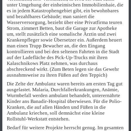
unter Umgehung der einheimischen Immobilienhaie, die
es in jedem Katastrophengebiet gibt, ein bewohnbares
und bezahlbares Gebäude; man saniert die
Wasserversorgung, bezieht über eine Privatfirma teuren
Strom, zimmert Betten, baut die Garage zur Apotheke
um, stellt zusätzlich eine somalische Ärztin und zwei
Krankenpfleger sowie Übersetzer ein. Außerdem heuert
man einen Trupp Bewacher an, die den Eingang
kontrollieren und bei den seltenen Fahrten in die Stadt
auf der Ladefläche des Pick-Up-Trucks mit ihren
Kalaschnikows Platz nehmen, was durchaus
abschreckend wirkt. (Zum Beten legen sie das Gewehr
ausnahmsweise zu ihren Füßen auf den Teppich)
Die Zelte der Ambulanz waren bereits am ersten Tag gut
ausgelastet. Malaria, Durchfallerkrankungen, Anämie,
Wurmbefall werden ambulant behandelt, unterernährte
Kinder ans Banadir-Hospital überwiesen. Für die Polio-
Kranken, die auf allen Händen und Füßen in die
Ambulanz kriechen, soll demnächst eine kleine
Rollstuhl-Werkstatt entstehen.
Bedarf für weitere Projekte herrscht genug. Im gesamten