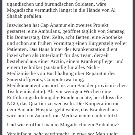
ugandischen und burundischen Soldaten, wäre
Mogadischu vermutlich längst in die Hände von Al
Shabab gefallen.
Inzwischen hat Cap Anamur ein zweites Projekt
gestartet: eine Ambulanz, geöffnet täglich von Samstag
bis Donnerstag. Drei Zelte, acht Betten, eine Apotheke
und schon am frühen Vormittag einen Bürgersteig voller
Patienten. Das Haus hinter der Krankenstation dient
inzwischen als Unterkunft für das Team, derzeit
bestehend aus einer Ärztin, einem Krankenpfleger und
einem Techniker (zuständig für alles Nicht-
Medizinische von Buchhaltung über Reparatur des
Sauerstoffgeräts, Computerwartung,
Medikamententransport bis zum Bau der provisorischen
Tischtennisplatte). Als vor wenigen Wochen eine
Entführungsdrohung die Runde machte, beschloss die
NGO, das Quartier zu wechseln. Die Kooperation mit
dem Banadir-Hospital geht weiter, das Krankenhaus
wird auch in Zukunft mit Medikamenten unterstützt.
Und wie eröffnet man in Mogadischu ein Ambulanz?
Vereinfacht,
sehr
vereinfacht, in etwa so: Man sucht