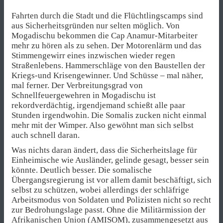
Fahrten durch die Stadt und die Flüchtlingscamps sind
aus Sicherheitsgründen nur selten möglich. Von
Mogadischu bekommen die Cap Anamur-Mitarbeiter
mehr zu hören als zu sehen. Der Motorenlärm und das
Stimmengewirr eines inzwischen wieder regen
Straßenlebens. Hammerschläge von den Baustellen der
Kriegs-und Krisengewinner. Und Schüsse – mal näher,
mal ferner. Der Verbreitungsgrad von
Schnellfeuergewehren in Mogadischu ist
rekordverdächtig, irgendjemand schießt alle paar
Stunden irgendwohin. Die Somalis zucken nicht einmal
mehr mit der Wimper. Also gewöhnt man sich selbst
auch schnell daran.
Was nichts daran ändert, dass die Sicherheitslage für
Einheimische wie Ausländer, gelinde gesagt, besser sein
könnte. Deutlich besser. Die somalische
Übergangsregierung ist vor allem damit beschäftigt, sich
selbst zu schützen, wobei allerdings der schläfrige
Arbeitsmodus von Soldaten und Polizisten nicht so recht
zur Bedrohungslage passt. Ohne die Militärmission der
Afrikanischen Union
(AMISOM)
, zusammengesetzt aus