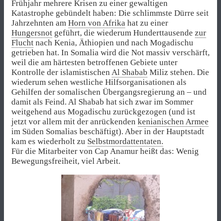
Frühjahr mehrere Krisen zu einer gewaltigen
Katastrophe gebündelt haben: Die schlimmste Dürre seit
Jahrzehnten am
Horn von Afrika
hat zu einer
Hungersnot
geführt, die wiederum Hunderttausende
zur
Flucht
nach Kenia, Äthiopien und nach Mogadischu
getrieben hat. In Somalia wird die Not massiv verschärft,
weil die am härtesten betroffenen Gebiete unter
Kontrolle der islamistischen
Al Shabab
Miliz stehen. Die
wiederum sehen westliche Hilfsorganisationen als
Gehilfen der somalischen Übergangsregierung an – und
damit als Feind. Al Shabab hat sich zwar im Sommer
weitgehend aus Mogadischu zurückgezogen (und ist
jetzt vor allem mit der anrückenden
kenianischen Armee
im Süden Somalias beschäftigt). Aber in der Hauptstadt
kam es wiederholt zu
Selbstmordattentaten.
Für die Mitarbeiter von Cap Anamur heißt das: Wenig
Bewegungsfreiheit, viel Arbeit.