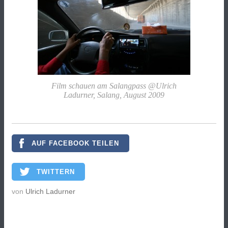
Film schauen am Salangpass @Ulrich
Ladurner, Salang, August 2009
AUF FACEBOOK TEILEN
TWITTERN
von
Ulrich Ladurner