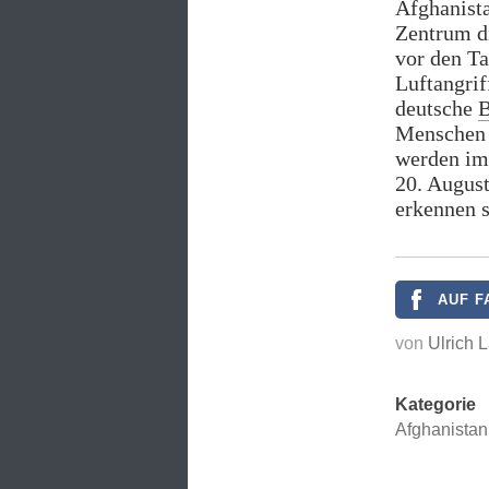
Afghanista
Zentrum di
vor den Ta
Luftangrif
deutsche
B
Menschen s
werden im
20. Augus
erkennen s
AUF F
von
Ulrich 
Kategorie
Afghanistan