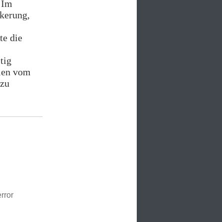
 Im
lkerung,
te die
tig
len vom
zu
rror