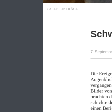
‹ ALLE EINTRÄGE
Schw
7. Septemb
Die Ereign
Augenblick
vergangene
Bilder von
brachten d
schickte 
einen Beri