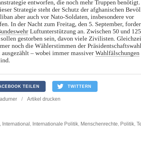
nstrategie entworfen, die noch mehr Truppen benötigt.
eser Strategie steht der Schutz der afghanischen Bevö
liban aber auch vor Nato-Soldaten, insbesondere vor
fen. In der Nacht zum Freitag, den 5. September, forder
undeswehr
Luftunterstützung an. Zwischen 50 und 125
ollen gestorben sein, davon viele Zivilisten. Gleichzei
mer noch die Wählerstimmen der Präsidentschaftswah
t ausgezählt – wobei immer massiver
Wahlfälschungen
ind.
ACEBOOK TEILEN
TWITTERN
Ladurner
/
Artikel drucken
,
International
,
Internationale Politik
,
Menschenrechte
,
Politik
,
Te