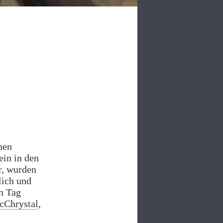
nen
ein in den
r, wurden
lich und
n Tag
cChrystal
,