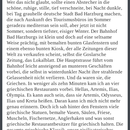
Wer das nicht glaubt, sollte einen Abstecher in die
schöne, ruhige, stille, tief verschneite, bei Nacht dunkle,
bei Tag grauhelle deutsche Stadt Bad Harzburg machen,
die nach Auskunft des Tourismusbüros im Sommer
geradezu mediterran sein soll, aber jetzt ist nicht
Sommer, sondern tiefster, eisiger Winter. Der Bahnhof
Bad Harzburgs ist klein und doch auf eine seltsame
Weise prächtig, mit bemalten bunten Glasfenstern und
einem ebenso bunten Kiosk, der alle Zeitungen dieser
Welt zu verkaufen scheint, selbst die Goslarsche
Zeitung, das Lokalblatt. Die Hauptstrasse führt vom
Bahnhof leicht ansteigend an munteren Geschäften
vorbei, die selbst in winterdunkler Nacht ihre strahlende
Gelassenheit nicht verlieren. Und da waren sie, die
Griechen. In weniger als zehn Minuten kam ich an vier
griechischen Restaurants vorbei. Hellas, Artemis, Ilias,
Olympia. ­Es kann auch sein, dass sie Artemis, Odysseus,
Ilias und Kreta heißen. Daran kann ich mich nicht mehr
genau erinnern. Doch ich sah hinter den Fenstern viele
griechische Statuen, bemalte Vasen, Säulen, Friese,
Muscheln, Fischernetze, Anglerhaken und was sonst
griechische Restaurantbesitzer für griechisch halten. Die
gesamte griechische Klassik, unser zivilisatorisches