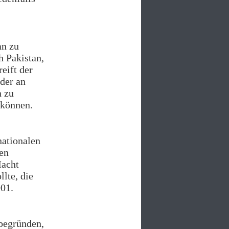
an zu
h Pakistan,
eift der
nder an
n zu
 können.
nationalen
hen
Macht
lte, die
001.
 begründen,