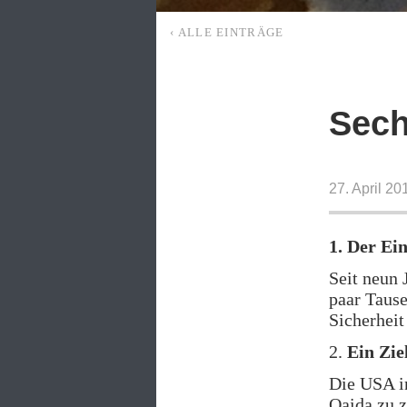
‹ ALLE EINTRÄGE
Sech
27. April 2
1. Der Ei
Seit neun 
paar Tause
Sicherheit
2.
Ein Ziel
Die USA in
Qaida zu z