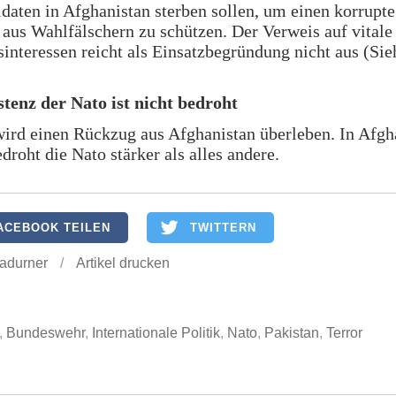
aten in Afghanistan sterben sollen, um einen korrupte
aus Wahlfälschern zu schützen. Der Verweis auf vitale
sinteressen reicht als Einsatzbegründung nicht aus (Sie
stenz der Nato ist nicht bedroht
ird einen Rückzug aus Afghanistan überleben. In Afgh
edroht die Nato stärker als alles andere.
ACEBOOK TEILEN
TWITTERN
Ladurner
/
Artikel drucken
,
Bundeswehr
,
Internationale Politik
,
Nato
,
Pakistan
,
Terror