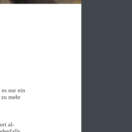
 es nur ein
t zu mehr
rt al-
edenfalls