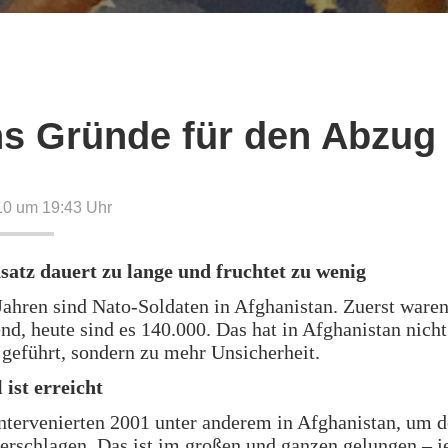
s Gründe für den Abzug
010 um 19:43
Uhr
nsatz dauert zu lange und fruchtet zu wenig
Jahren sind Nato-Soldaten in Afghanistan. Zuerst waren
nd, heute sind es 140.000. Das hat in Afghanistan nich
 geführt, sondern zu mehr Unsicherheit.
 ist erreicht
tervenierten 2001 unter anderem in Afghanistan, um do
erschlagen. Das ist im großen und ganzen gelungen – j