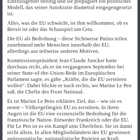
Einflussgebiet streitig und sie propagiert ein politisches
Modell, das seiner Autokratie diametral entgegengesetzt
ist.
Alles, was die EU schwächt, ist ihm willkommen, ob es
Brexit ist oder das Schauspiel um Ceta.
Die EU als Bedrohung – diese Sichtweise Putins teilen
zunehmend mehr Menschen innerhalb der EU,
allerdings aus teilweise anderen Motiven.
Kommissionspräsident Jean Claude Juncker hatte
durchaus recht, als er im vergangenen September bei
seiner State-of-the-Union-Rede im Europäischen
Parlament sagte, es gäbe „Kräfte, die die EU zerstören
wollen“. Dabei blickte er nach rechts, wo Marine Le Pen
saß, die Chefin des Front National.
Es ist Marine Le Pens erklärtes Ziel, das – wie sie es
nennt – Völkergefängnis EU zu zerstören. In ihren
Augen ist die EU eine existenzielle Bedrohung für die
französische Nation. Entweder Frankreich oder die EU.
Für Le Pen ist es ein Kampf ums Überleben. Sie ist damit
nicht allein. In allen Mitgliedsländern der EU gewinnen
antieuropäische, nationalistische Parteien an Kraft.