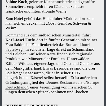
Sabine Koch
, gelernte Küchenmeisterin und geprüfte
Sommeliere, empfiehlt ihren Gästen dazu beste
fränkische und internationale Weine.
Zum Hotel gehört das Hohenloher Märktle, dort kann
man sich eindecken mit „Obst, Gemüse, Schwein &
Wein“.
Kommend aus dem südbadischen Münstertal, führt
Karl-Josef Fuchs
dort in fünfter Generation mit seiner
Frau Sabine im Familienbetrieb das
Romantikhotel
„Spielweg“
in schönster Lage direkt an Schauinsland
und Belchen. Auf seiner Karte finden sich regionale
Produkte wie Münstertäler Forellen, Hinterwälder
Kälber, Wild aus eigener Jagd und Obst und Gemüse aus
dem Markgräflerland. Etwas Besonderes sind die drei
Spielweger Käsesorten, die er in seiner 1995
eingerichteten Käserei selbst herstellt. Er ist außerdem
Gründungsmitglied der
„Jeunes Restaurateurs d’Europe
Deutschland"
, einer Vereinigung von inzwischen 50
jungen deutschen Spitzenköchinnen und -köchen.
DIESES BLOG DURCHSUCHEN