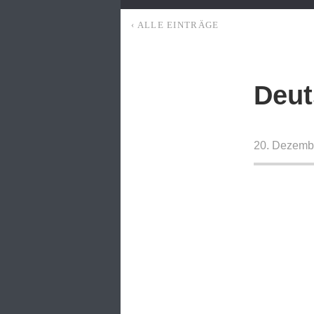
‹ ALLE EINTRÄGE
Deut
20. Dezemb