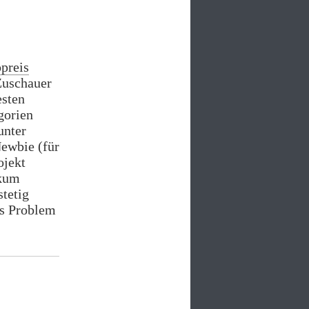
preis
Zuschauer
esten
gorien
unter
ewbie (für
ojekt
ikum
stetig
es Problem