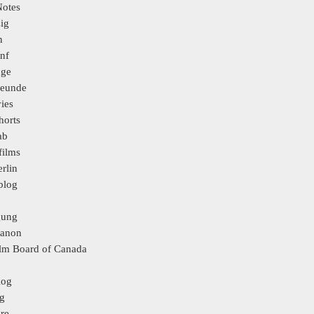
Notes
ig
n
enf
age
reunde
ies
horts
ab
films
erlin
blog
gung
Kanon
ilm Board of Canada
log
g
re