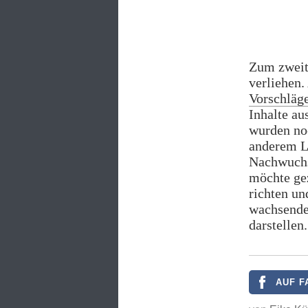
Zum zweit
verliehen.
Vorschläge
Inhalte au
wurden no
anderem L
Nachwuchs
möchte gez
richten un
wachsende
darstellen.
AUF F