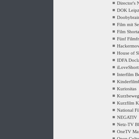
Director's 
DOK Leipz
Doobybrai
Film mit S
Film Short
Fünf Filmf
Hackermov
House of S
IDFA Docl
iLoveShort
Interfilm B
Kinderfilm
Kuriositas
Kurzbewe
Kurzfilm 
National F
NEGATIV
Netz-TV B
OneTV Ma
Open Cultu