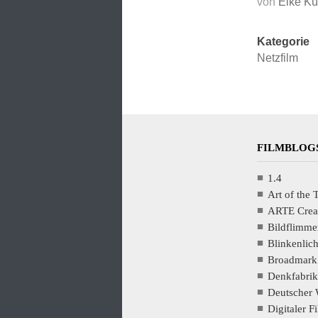
von
Eike Kü
Kategorie
Netzfilm
FILMBLOGS
1.4
Art of the T
ARTE Crea
Bildflimme
Blinkenlic
Broadmark
Denkfabrik
Deutscher 
Digitaler F