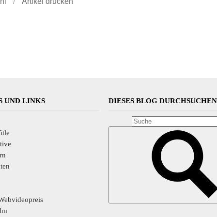
hl
/
Artikel drucken
 UND LINKS
DIESES BLOG DURCHSUCHE
itle
tive
rn
hten
Webvideopreis
ilm