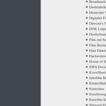
Broadmark
Denkfabrik
Deutscher 
Digitaler F
Director's 
DOK Leipz
Doobybrai
Film mit S
Film Short
Fünf Filmf
Hackermov
House of S
IDFA Docl
iLoveShort
Interfilm B
Kinderfilm
Kuriositas
Kurzbewe
Kurzfilm 
National F