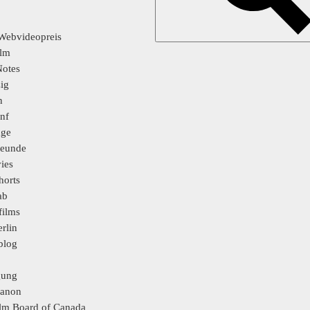
Webvideopreis
ilm
Notes
ig
n
enf
age
reunde
ies
horts
ab
films
erlin
blog
gung
Kanon
ilm Board of Canada