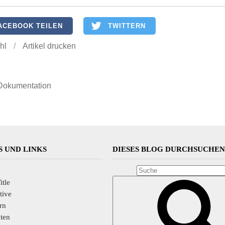
ACEBOOK TEILEN
TWITTERN
hl
/
Artikel drucken
Dokumentation
 UND LINKS
DIESES BLOG DURCHSUCHE
itle
tive
rn
hten