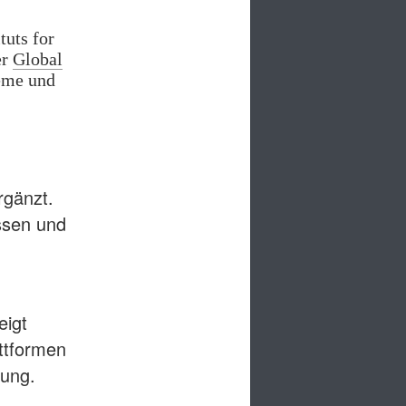
tuts for
er
Global
leme und
rgänzt.
assen und
eigt
ttformen
rung.