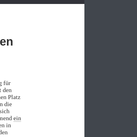
den
g für
t den
en Platz
n die
sich
ehmend
ein
en in
den