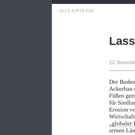
‹ ALLE EINTRÄGE
Lass
22. Novemb
Der Boden.
Ackerbau 
Füßen getr
für Siedlu
Erosion vo
Wirtschaf
„globaler 
armen Länd