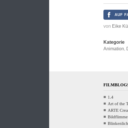
AUF F
von
Eike Kü
Kategorie
Animation
,
FILMBLOGS
1.4
Art of the T
ARTE Crea
Bildflimme
Blinkenlic