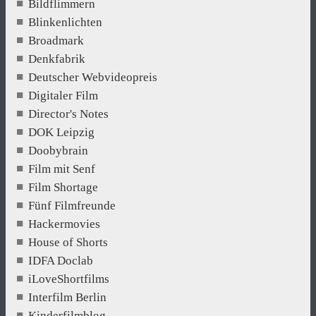
Bildflimmern
Blinkenlichten
Broadmark
Denkfabrik
Deutscher Webvideopreis
Digitaler Film
Director's Notes
DOK Leipzig
Doobybrain
Film mit Senf
Film Shortage
Fünf Filmfreunde
Hackermovies
House of Shorts
IDFA Doclab
iLoveShortfilms
Interfilm Berlin
Kinderfilmblog