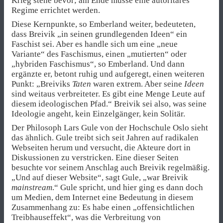
Krieg stehe bevor; am Ende müsse eine autoritäres
Regime errichtet werden.
Diese Kernpunkte, so Emberland weiter, bedeuteten,
dass Breivik „in seinen grundlegenden Ideen“ ein
Faschist sei. Aber es handle sich um eine „neue
Variante“ des Faschismus, einen „mutierten“ oder
„hybriden Faschismus“, so Emberland. Und dann
ergänzte er, betont ruhig und aufgeregt, einen weiteren
Punkt: „Breiviks
Taten
waren extrem. Aber seine
Ideen
sind weitaus verbreiteter. Es gibt eine Menge Leute auf
diesem ideologischen Pfad.“ Breivik sei also, was seine
Ideologie angeht, kein Einzelgänger, kein Solitär.
Der Philosoph Lars Gule von der Hochschule Oslo sieht
das ähnlich. Gule treibt sich seit Jahren auf radikalen
Webseiten herum und versucht, die Akteure dort in
Diskussionen zu verstricken. Eine dieser Seiten
besuchte vor seinem Anschlag auch Breivik regelmäßig.
„Und auf dieser Website“, sagt Gule, „war Breivik
mainstream
.“ Gule spricht, und hier ging es dann doch
um Medien, dem Internet eine Bedeutung in diesem
Zusammenhang zu: Es habe einen „offensichtlichen
Treibhauseffekt“, was die Verbreitung von