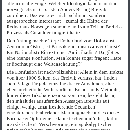
allem um die Frage: Welcher Ideologie kann man den
norwegischen Terroristen Anders Bering Breivik
zuordnen? Das war aber nicht schlimm, sondern
ausgesprochen interessant – zumal die Hälfte der
Redner aus Norwegen stammte und zum Teil im Breivik-
Prozess als Gutachter fungiert hatte.
Den Anfang machte Terje Emberland vom Holocaust-
Zentrum in Oslo: „Ist Breivik ein konservativer Christ?
Ein Nationalist? Ein extremer Anti-Jihadist? Da gibt es
eine Menge Konfusion. Man könnte sogar fragen: Hatte
er überhaupt eine Weltanschauung?“
Die Konfusion ist nachvollziehbar: Allein in dem Traktat
von über 1000 Seiten, das Breivik verfasst hat, finden
sich Belege für jede einzelne dieser Annahmen, aber
eben auch etliche Widersprüche. Emberlands Methode,
hinter diese Inkohärenzen zu kommen, besteht darin,
den Inhalt der ausufernden Aussagen Breiviks auf
einige, wenige „manifestierende Gedanken“
einzukochen. Emberlands Meinung nach sind es diese:
Europa sei Opfer einer islamistischen und/oder „kultur-
marxistischen“ Verschwörung; ein apokalyptischer