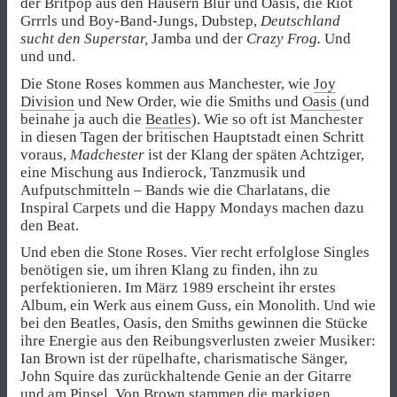
der Britpop aus den Häusern Blur und Oasis, die Riot
Grrrls und Boy-Band-Jungs, Dubstep,
Deutschland
sucht den Superstar,
Jamba und der
Crazy Frog.
Und
und und.
Die Stone Roses kommen aus Manchester, wie
Joy
Division
und New Order, wie die Smiths und
Oasis
(und
beinahe ja auch die
Beatles
). Wie so oft ist Manchester
in diesen Tagen der britischen Hauptstadt einen Schritt
voraus,
Madchester
ist der Klang der späten Achtziger,
eine Mischung aus Indierock, Tanzmusik und
Aufputschmitteln – Bands wie die Charlatans, die
Inspiral Carpets und die Happy Mondays machen dazu
den Beat.
Und eben die Stone Roses. Vier recht erfolglose Singles
benötigen sie, um ihren Klang zu finden, ihn zu
perfektionieren. Im März 1989 erscheint ihr erstes
Album, ein Werk aus einem Guss, ein Monolith. Und wie
bei den Beatles, Oasis, den Smiths gewinnen die Stücke
ihre Energie aus den Reibungsverlusten zweier Musiker:
Ian Brown ist der rüpelhafte, charismatische Sänger,
John Squire das zurückhaltende Genie an der Gitarre
und am Pinsel. Von Brown stammen die markigen