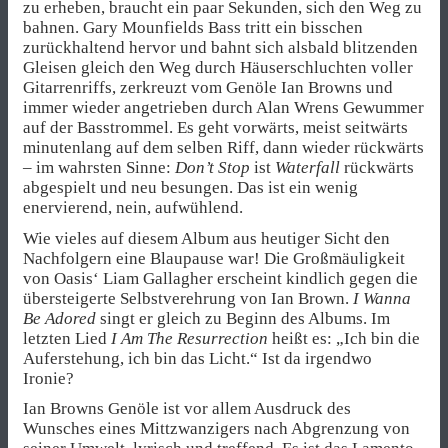
zu erheben, braucht ein paar Sekunden, sich den Weg zu
bahnen. Gary Mounfields Bass tritt ein bisschen
zurückhaltend hervor und bahnt sich alsbald blitzenden
Gleisen gleich den Weg durch Häuserschluchten voller
Gitarrenriffs, zerkreuzt vom Genöle Ian Browns und
immer wieder angetrieben durch Alan Wrens Gewummer
auf der Basstrommel. Es geht vorwärts, meist seitwärts
minutenlang auf dem selben Riff, dann wieder rückwärts
– im wahrsten Sinne:
Don’t Stop
ist
Waterfall
rückwärts
abgespielt und neu besungen. Das ist ein wenig
enervierend, nein, aufwühlend.
Wie vieles auf diesem Album aus heutiger Sicht den
Nachfolgern eine Blaupause war! Die Großmäuligkeit
von Oasis‘ Liam Gallagher erscheint kindlich gegen die
übersteigerte Selbstverehrung von Ian Brown.
I Wanna
Be Adored
singt er gleich zu Beginn des Albums. Im
letzten Lied
I Am The Resurrection
heißt es: „Ich bin die
Auferstehung, ich bin das Licht.“ Ist da irgendwo
Ironie?
Ian Browns Genöle ist vor allem Ausdruck des
Wunsches eines Mittzwanzigers nach Abgrenzung von