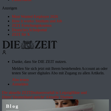
Anzeigen
Most Wanted Employer 2026
How it works: Studium und Job
ZEIT Forschungskosmos
Deutsches Schulportal
ZEIT für X
Danke, dass Sie DIE ZEIT nutzen.
Melden Sie sich jetzt mit Ihrem bestehenden Account an oder
testen Sie unser digitales Abo mit Zugang zu allen Artikeln.
Abo testen
Anmelden
Die aktuelle ZEIT
Drohnenvorfall in Leipzig
Hitze und
Dürre
"Deutschland spricht"
Aktuelle Themen
Blog