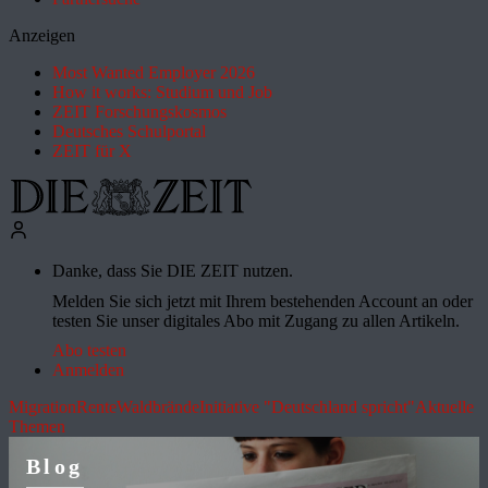
Anzeigen
Most Wanted Employer 2026
How it works: Studium und Job
ZEIT Forschungskosmos
Deutsches Schulportal
ZEIT für X
Danke, dass Sie DIE ZEIT nutzen.
Melden Sie sich jetzt mit Ihrem bestehenden Account an oder
testen Sie unser digitales Abo mit Zugang zu allen Artikeln.
Abo testen
Anmelden
Migration
Rente
Waldbrände
Initiative "Deutschland spricht"
Aktuelle
Themen
Blog