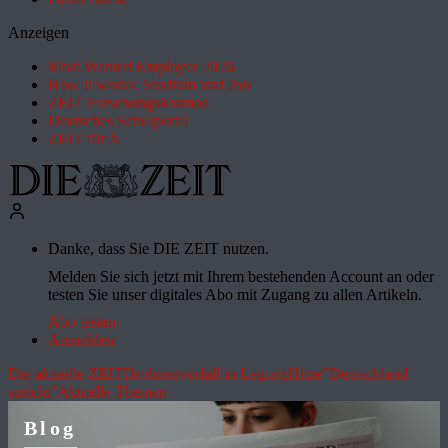
Anzeigen
Most Wanted Employer 2026
How it works: Studium und Job
ZEIT Forschungskosmos
Deutsches Schulportal
ZEIT für X
Danke, dass Sie DIE ZEIT nutzen.
Melden Sie sich jetzt mit Ihrem bestehenden Account an oder
testen Sie unser digitales Abo mit Zugang zu allen Artikeln.
Abo testen
Anmelden
Die aktuelle ZEIT
Drohnenvorfall in Leipzig
Hitze
"Deutschland
spricht"
Aktuelle Themen
Blog