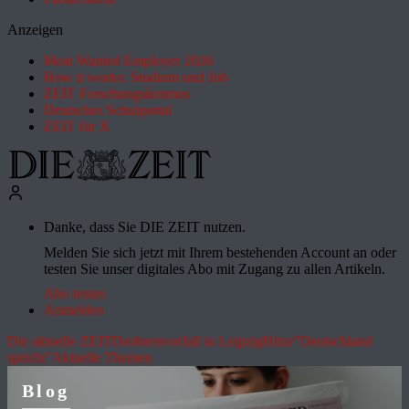
Anzeigen
Most Wanted Employer 2026
How it works: Studium und Job
ZEIT Forschungskosmos
Deutsches Schulportal
ZEIT für X
Danke, dass Sie DIE ZEIT nutzen.
Melden Sie sich jetzt mit Ihrem bestehenden Account an oder
testen Sie unser digitales Abo mit Zugang zu allen Artikeln.
Abo testen
Anmelden
Die aktuelle ZEIT
Drohnenvorfall in Leipzig
Hitze
"Deutschland
spricht"
Aktuelle Themen
Blog