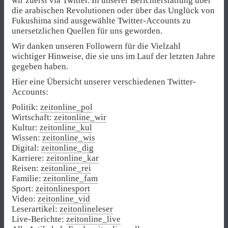
wir zuerst via Twitter. In unserer Berichterstattung über
die arabischen Revolutionen oder über das Unglück von
Fukushima sind ausgewählte Twitter-Accounts zu
unersetzlichen Quellen für uns geworden.
Wir danken unseren Followern für die Vielzahl
wichtiger Hinweise, die sie uns im Lauf der letzten Jahre
gegeben haben.
Hier eine Übersicht unserer verschiedenen Twitter-
Accounts:
Politik:
zeitonline_pol
Wirtschaft:
zeitonline_wir
Kultur:
zeitonline_kul
Wissen:
zeitonline_wis
Digital:
zeitonline_dig
Karriere:
zeitonline_kar
Reisen:
zeitonline_rei
Familie:
zeitonline_fam
Sport:
zeitonlinesport
Video:
zeitonline_vid
Leserartikel:
zeitonlineleser
Live-Berichte:
zeitonline_live