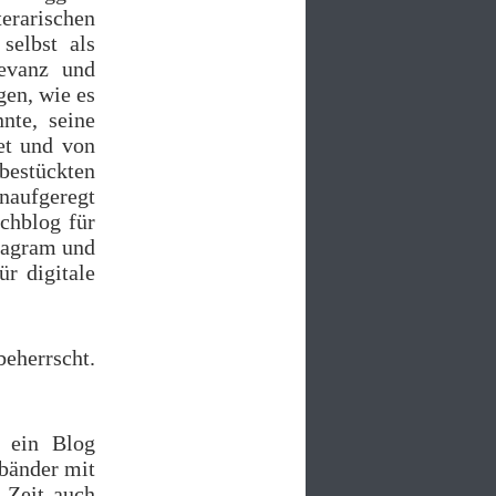
erarischen
selbst als
levanz und
gen, wie es
nte, seine
et und von
bestückten
aufgeregt
chblog für
stagram und
ür digitale
eherrscht.
t ein Blog
bänder mit
 Zeit auch