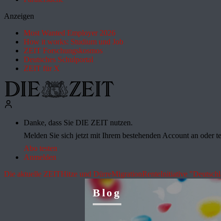
Anzeigen
Most Wanted Employer 2026
How it works: Studium und Job
ZEIT Forschungskosmos
Deutsches Schulportal
ZEIT für X
Danke, dass Sie DIE ZEIT nutzen.
Melden Sie sich jetzt mit Ihrem bestehenden Account an oder te
Abo testen
Anmelden
Die aktuelle ZEIT
Hitze und Dürre
Migration
Rente
Initiative "Deutsch
Blog