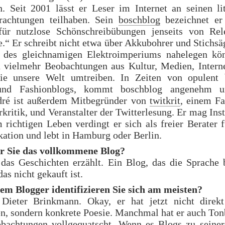
n. Seit 2001 lässt er Leser im Internet an seinen lit
trachtungen teilhaben. Sein
boschblog
bezeichnet er 
ür nutzlose Schönschreibübungen jenseits von Re
.“ Er schreibt nicht etwa über Akkubohrer und Stichsä
des gleichnamigen Elektroimperiums nahelegen kön
d vielmehr Beobachtungen aus Kultur, Medien, Intern
ie unsere Welt umtreiben. In Zeiten von opulent 
und Fashionblogs, kommt boschblog angenehm un
dré ist außerdem Mitbegründer von
twitkrit
, einem Fa
rkritik, und Veranstalter der Twitterlesung. Er mag In
 richtigen Leben verdingt er sich als freier Berater f
tion und lebt in Hamburg oder Berlin.
ür Sie das vollkommene Blog?
 das Geschichten erzählt. Ein Blog, das die Sprache b
das nicht gekauft ist.
em Blogger identifizieren Sie sich am meisten?
Dieter Brinkmann. Okay, er hat jetzt nicht direk
en, sondern konkrete Poesie. Manchmal hat er auch Ton
obachtungen vollgequatscht. Wenn es Blogs zu seiner