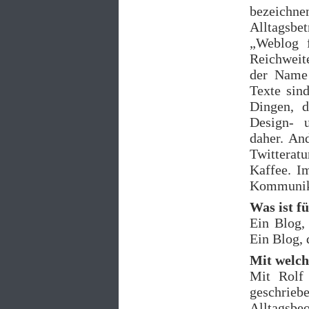
bezeichne
Alltagsbe
„Weblog f
Reichweite
der Name 
Texte sin
Dingen, d
Design- 
daher. An
Twitteratu
Kaffee. Im
Kommunika
Was ist f
Ein Blog,
Ein Blog, 
Mit welch
Mit Rolf 
geschrieb
Alltagsbe