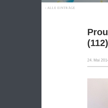
‹ ALLE EINTRÄGE
Prou
(112
24. Mai 201