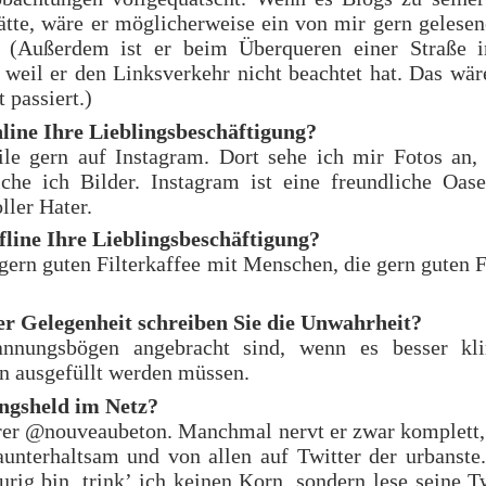
ätte, wäre er möglicherweise ein von mir gern gelesen
 (Außerdem ist er beim Überqueren einer Straße 
 weil er den Linksverkehr nicht beachtet hat. Das wä
 passiert.)
nline Ihre Lieblingsbeschäftigung?
ile gern auf Instagram. Dort sehe ich mir Fotos an
liche ich Bilder. Instagram ist eine freundliche Oas
ller Hater.
ffline Ihre Lieblingsbeschäftigung?
 gern guten Filterkaffee mit Menschen, die gern guten F
er Gelegenheit schreiben Sie die Unwahrheit?
nnungsbögen angebracht sind, wenn es besser kli
n ausgefüllt werden müssen.
ingsheld im Netz?
rer @nouveaubeton. Manchmal nervt er zwar komplett, 
unterhaltsam und von allen auf Twitter der urbanste
urig bin, trink’ ich keinen Korn, sondern lese seine 