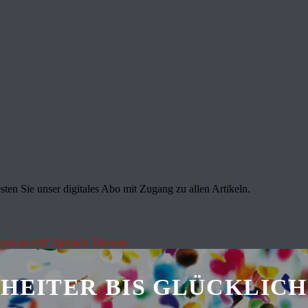
sten Sie unser digitales Abo mit Zugang zu allen Artikeln.
land spricht"
Aktuelle Themen
HEITER BIS GLÜCKLICH