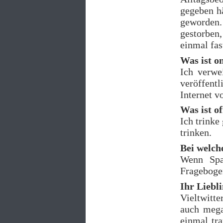
gegeben h
geworden.
gestorben,
einmal fast
Was ist o
Ich verwe
veröffent
Internet vo
Was ist o
Ich trinke
trinken.
Bei welch
Wenn Spa
Frageboge
Ihr Liebl
Vieltwitte
auch mega
einmal tra