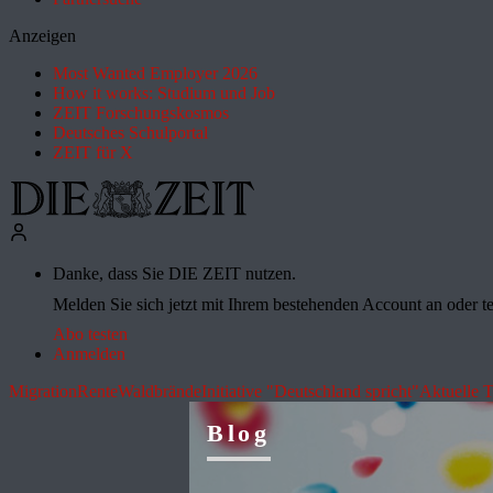
Anzeigen
Most Wanted Employer 2026
How it works: Studium und Job
ZEIT Forschungskosmos
Deutsches Schulportal
ZEIT für X
Danke, dass Sie DIE ZEIT nutzen.
Melden Sie sich jetzt mit Ihrem bestehenden Account an oder te
Abo testen
Anmelden
Migration
Rente
Waldbrände
Initiative "Deutschland spricht"
Aktuelle 
Blog