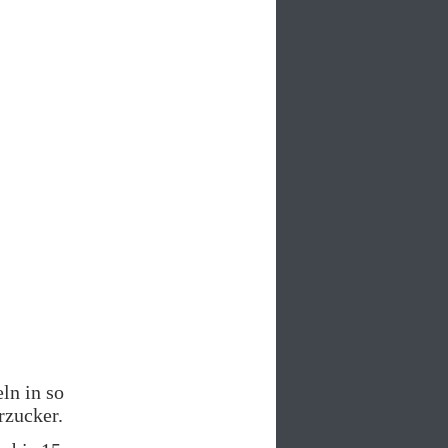
ln in so
rzucker.