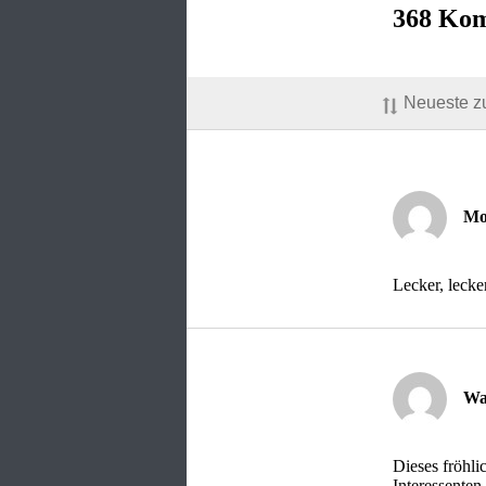
368 Ko
Neueste z
Mo
Lecker, leck
Wa
Dieses fröhli
Interessente