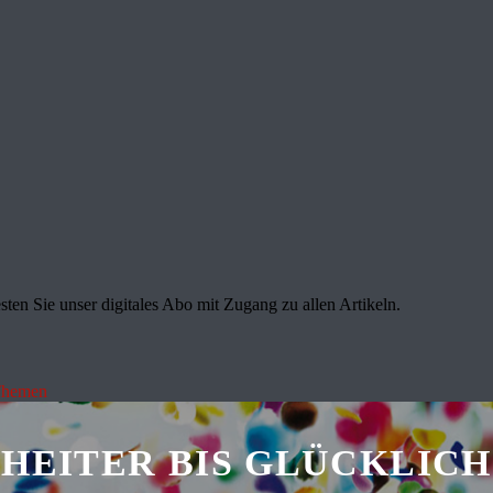
sten Sie unser digitales Abo mit Zugang zu allen Artikeln.
Themen
HEITER BIS GLÜCKLICH