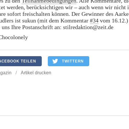
es zu den
Teilnahmebedingungen
. Alle Kommentare, di
et werden, berücksichtigen wir – auch wenn wir nicht 
e sofort freischalten können. Der Gewinner des Aarke
udlers ist sukun (mit dem Kommentar
#34
vom 16.12.) 
 uns Ihre Postanschrift an: stilredaktion@zeit.de
Chocolonely
ACEBOOK TEILEN
TWITTERN
gazin
/
Artikel drucken