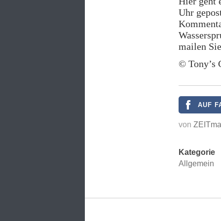
Hier geht 
Uhr gepost
Kommentar
Wasserspr
mailen Sie
© Tony’s 
AUF F
von
ZEITma
Kategorie
Allgemein