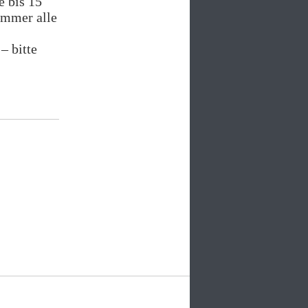
e bis 15
immer alle
– bitte