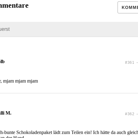
mmentare
KOMME
uerst
lb
#361 —
er, mjam mjam mjam
lli M.
#362 —
ch-bunte Schokoladenpaket lädt zum Teilen ein! Ich hätte da auch gleich
n an der Hand …