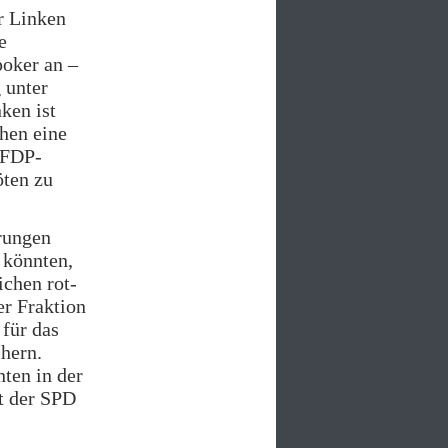
r Linken
e
oker an –
 unter
ken ist
hen eine
 FDP-
öten zu
rungen
 könnten,
ichen rot-
er Fraktion
 für das
hern.
ten in der
t der SPD