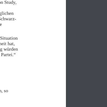
on Study,
glichen
 Schwarz-
e
 Situation
eit hat,
ng würden
Partei.“
n, so