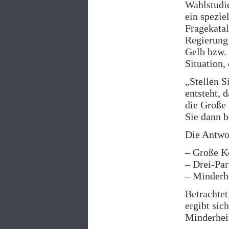
Wahlstudi
ein spezie
Fragekatal
Regierung 
Gelb bzw. 
Situation,
„Stellen S
entsteht, 
die Große
Sie dann b
Die Antwo
– Große K
– Drei-Pa
– Minderh
Betrachtet
ergibt sic
Minderhei