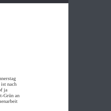
nnerstag
 ist nach
f ja
ot-Grün an
menarbeit