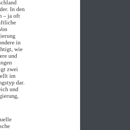
schland
er. In den
 – ja oft
aftliche
 Von
gierung
ondere in
htigt, wie
ere und
ungen
igt zwei
ellt im
ngstyp dar.
eich und
gierung,
uelle
sche