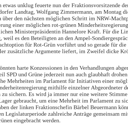
h etwas unklug feuerte nun der Fraktionsvorsitzende de
ldorfer Landtag, Wolfgang Zimmermann, am Montag di
n über den nächsten möglichen Schritt im NRW-Machtp
erung einer möglichen rot-grünen Minderheitsregierung
ichen Ministerpräsidentin Hannelore Kraft. Für die Lin
, weil es den Beteiligten an den Ampel-Sondiergespräc
chtoption für Rot-Grün vorführt und so gerade für die
er zusätzliche Argumente liefert, im Zweifel dicke Kr
önnten harte Konzessionen in den Verhandlungen abge
il SPD und Grüne jederzeit nun auch glaubhaft drohen
che Mehrheiten im Parlament für Initiativen einer mögl
derheitenregierung mithilfe einzelner Abgeordneter d
 zu sichern. Es wird ja immer nur eine weitere Stimme
Lager gebraucht, um eine Mehrheit im Parlament zu sic
ben der linken Fraktionschefin Bärbel Beuermann könn
 Legislaturperiode zahlreiche Anträge gemeinsam mi
rünen eingebracht werden.