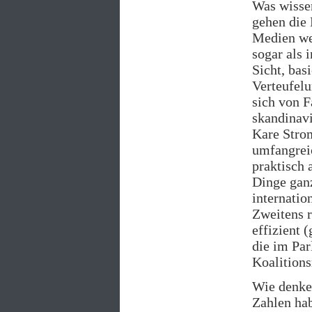
Was wissen
gehen die 
Medien wer
sogar als 
Sicht, bas
Verteufelu
sich von F
skandinavi
Kare Strom
umfangreic
praktisch 
Dinge ganz
internatio
Zweitens r
effizient 
die im Pa
Koalitions
Wie denken
Zahlen ha