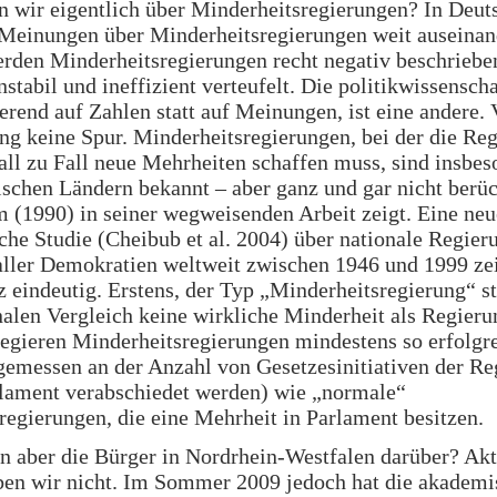
 wir eigentlich über Minderheitsregierungen? In Deut
Meinungen über Minderheitsregierungen weit auseinand
den Minderheitsregierungen recht negativ beschrieben
instabil und ineffizient verteufelt. Die politikwissensch
ierend auf Zahlen statt auf Meinungen, ist eine andere.
ng keine Spur. Minderheitsregierungen, bei der die Re
all zu Fall neue Mehrheiten schaffen muss, sind insbes
schen Ländern bekannt – aber ganz und gar nicht berüc
 (1990) in seiner wegweisenden Arbeit zeigt. Eine neu
he Studie (Cheibub et al. 2004) über nationale Regier
aller Demokratien weltweit zwischen 1946 und 1999 ze
 eindeutig. Erstens, der Typ „Minderheitsregierung“ st
nalen Vergleich keine wirkliche Minderheit als Regieru
egieren Minderheitsregierungen mindestens so erfolgr
(gemessen an der Anzahl von Gesetzesinitiativen der Re
rlament verabschiedet werden) wie „normale“
regierungen, die eine Mehrheit in Parlament besitzen.
 aber die Bürger in Nordrhein-Westfalen darüber? Akt
ben wir nicht. Im Sommer 2009 jedoch hat die akademi