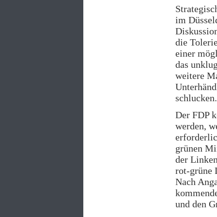
Strategisc
im Düsse
Diskussio
die Toleri
einer mögl
das unklug
weitere Ma
Unterhändl
schlucken.
Der FDP k
werden, we
erforderli
grünen Min
der Linken
rot-grüne 
Nach Anga
kommenden
und den G