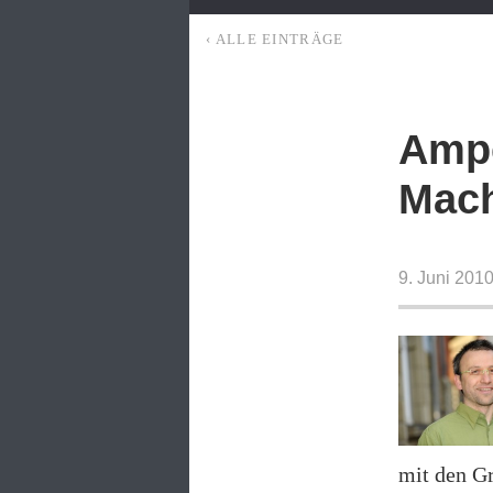
‹ ALLE EINTRÄGE
Ampe
Mach
9. Juni 201
mit den G