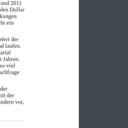
 und 2011
 den Dollar
nkungen
ht ein
Wert der
nd laufen.
artal
i Jahren.
so viel
achfrage
 der
it der
ndern vor,