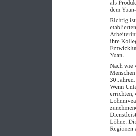
als Produk
dem Yuan-
Richtig is
etablierte
Arbeiterin
ihre Kolle
Entwicklun
Yuan.
Nach wie v
Menschen 
30 Jahren.
Wenn Unter
errichten
Lohnnivea
zunehmende
Dienstleis
Löhne. Die
Regionen a