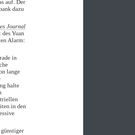
as auf. Der
lbank dazu
ies Journal
t des Yuan
ten Alarm:
rade in
iche
on lange
e
ng halte
n
triellen
iten in den
essive
 günstiger