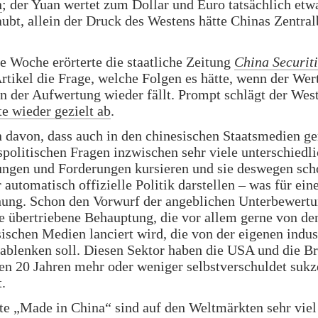
n
; der Yuan wertet zum Dollar und Euro tatsächlich etw
ubt, allein der Druck des Westens hätte Chinas Zentra
 Woche erörterte die staatliche Zeitung
China Securit
rtikel die Frage, welche Folgen es hätte, wenn der Wer
n der Aufwertung wieder fällt. Prompt schlägt der Wes
e wieder gezielt ab
.
davon, dass auch in den chinesischen Staatsmedien ge
spolitischen Fragen inzwischen sehr viele unterschiedl
ungen und Forderungen kursieren und sie deswegen sch
 automatisch offizielle Politik darstellen – was für ein
hung.
Schon den Vorwurf der angeblichen Unterbewertu
ne übertriebene Behauptung, die vor allem gerne von de
ischen Medien lanciert wird, die von der eigenen indus
blenken soll. Diesen Sektor haben die USA und die Br
n 20 Jahren mehr oder weniger selbstverschuldet sukz
.
te „Made in China“ sind auf den Weltmärkten sehr viel