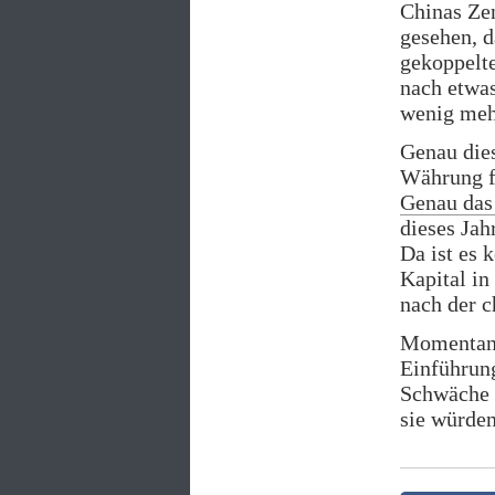
Chinas Zen
gesehen, d
gekoppelte
nach etwas
wenig meh
Genau dies
Währung fä
Genau das
dieses Jah
Da ist es 
Kapital in
nach der 
Momentan l
Einführung
Schwäche d
sie würden