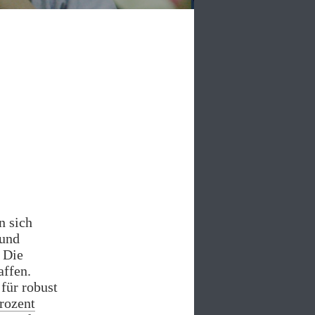
n sich
 und
 Die
affen.
für robust
rozent