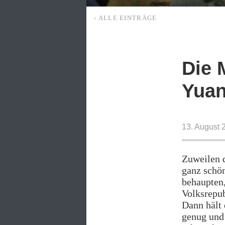
‹ ALLE EINTRÄGE
Die 
Yua
13. August 
Zuweilen d
ganz schö
behaupten,
Volksrepub
Dann hält 
genug und