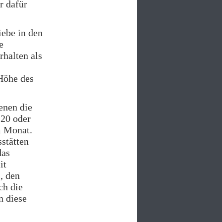
r dafür
iebe in den
e
rhalten als
 Höhe des
enen die
 20 oder
m Monat.
stätten
das
it
, den
ch die
n diese