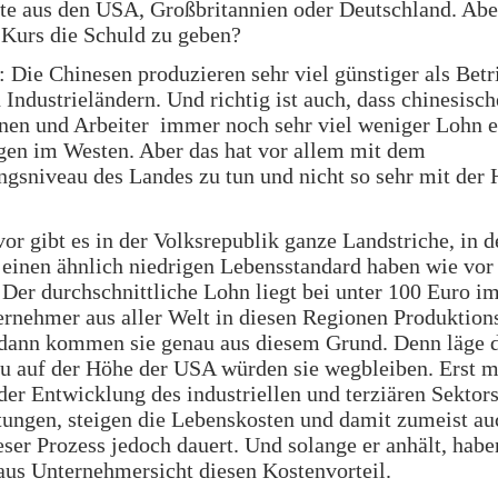
te aus den USA, Großbritannien oder Deutschland. Abe
Kurs die Schuld zu geben?
t: Die Chinesen produzieren sehr viel günstiger als Betr
n Industrieländern. Und richtig ist auch, dass chinesisch
nen und Arbeiter immer noch sehr viel weniger Lohn e
gen im Westen. Aber das hat vor allem mit dem
gsniveau des Landes zu tun und nicht so sehr mit der
or gibt es in der Volksrepublik ganze Landstriche, in d
einen ähnlich niedrigen Lebensstandard haben wie vor
 Der durchschnittliche Lohn liegt bei unter 100 Euro i
nehmer aus aller Welt in diesen Regionen Produktions
, dann kommen sie genau aus diesem Grund. Denn läge 
u auf der Höhe der USA würden sie wegbleiben. Erst m
r Entwicklung des industriellen und terziären Sektors
tungen, steigen die Lebenskosten und damit zumeist au
ser Prozess jedoch dauert. Und solange er anhält, habe
us Unternehmersicht diesen Kostenvorteil.