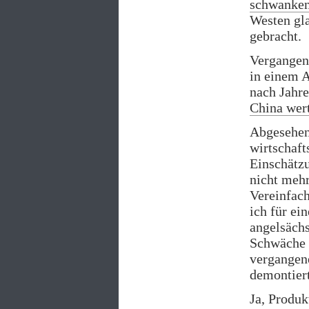
schwanke
Westen gla
gebracht.
Vergangene
in einem A
nach Jahre
China wert
Abgesehen 
wirtschaft
Einschätz
nicht mehr
Vereinfac
ich für ei
angelsächs
Schwäche a
vergangene
demontiert
Ja, Produk