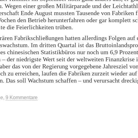
u. Wegen einer großen Militärparade und der Leichtathl
erschaft Ende August mussten Tausende von Fabriken f
chen den Betrieb herunterfahren oder gar komplett sc
lte die Feierlichkeiten trüben.
ären Fabrikschließungen hatten allerdings Folgen auf 
swachstum. Im dritten Quartal ist das Bruttoinlandspr
s chinesischen Statistikbüros nur noch um 6,9 Prozen
– der niedrigste Wert seit der weltweiten Finanzkrise 
ber das von der Regierung vorgegebene Jahresziel von
ch zu erreichen, laufen die Fabriken zurzeit wieder auf
. Das soll Wachstum schaffen – und verursacht drecki
hnell
h
ee
,
9 Kommentare
hstumsziel
eichen“