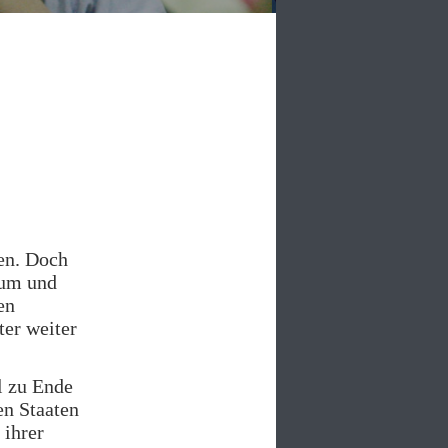
hen. Doch
ium und
en
ter weiter
l zu Ende
en Staaten
 ihrer