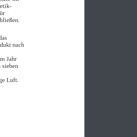
etik-
ür
hließen.
das
odukt nach
t
im Jahr
 sieben
ge Luft.