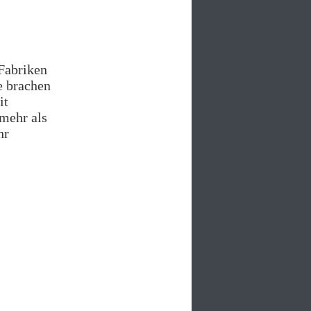
 Fabriken
e brachen
it
 mehr als
hr