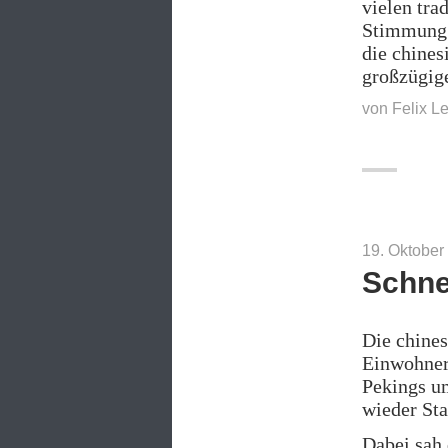
vielen tra
Stimmung s
die chines
großzügig
von
Felix L
19. Oktober
Schne
Die chines
Einwohner
Pekings um
wieder St
Dabei sah