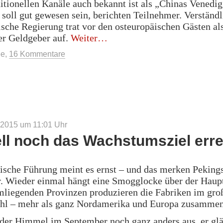
ditionellen Kanäle auch bekannt ist als „Chinas Venedig
oll gut gewesen sein, berichten Teilnehmer. Verständ
ische Regierung trat vor den osteuropäischen Gästen al
„Eine
er Geldgeber auf.
Weiter
Seidenstraße
ee
,
16 Kommentare
für
Osteuropa“
 2015 um 11:01
Uhr
ll noch das Wachstumsziel err
ische Führung meint es ernst – und das merken Peking
. Wieder einmal hängt eine Smogglocke über der Haupt
liegenden Provinzen produzieren die Fabriken im groß
ahl – mehr als ganz Nordamerika und Europa zusammen
 der Himmel im September noch ganz anders aus, er gl