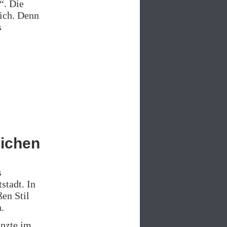
“. Die
lich. Denn
s
eichen
s
stadt. In
en Stil
.
änzte im