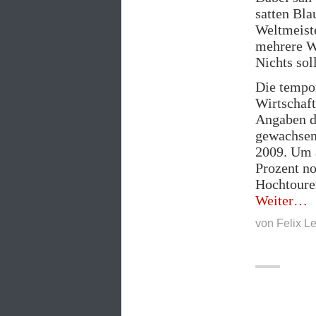
satten Bla
Weltmeist
mehrere Wo
Nichts sol
Die tempor
Wirtschaft
Angaben de
gewachsen 
2009. Um a
Prozent no
Hochtouren
„Sc
Weiter
noc
von
Felix L
das
Wac
err