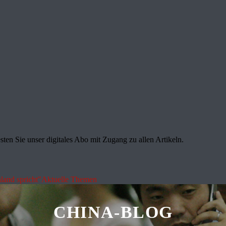
sten Sie unser digitales Abo mit Zugang zu allen Artikeln.
land spricht"
Aktuelle Themen
CHINA-BLOG