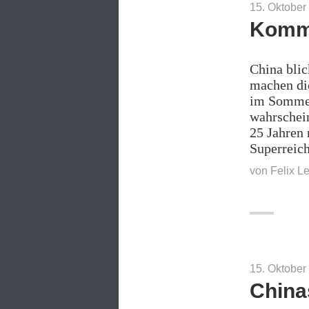
15. Oktober
Kommu
China blic
machen dic
im Sommer
wahrschein
25 Jahren 
Superreic
von
Felix L
15. Oktober
China