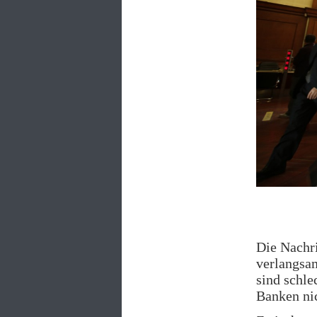
Die Nachr
verlangsam
sind schle
Banken nic