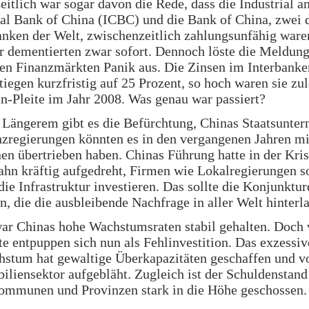
itlich war sogar davon die Rede, dass die Industrial a
l Bank of China (ICBC) und die Bank of China, zwei 
nken der Welt, zwischenzeitlich zahlungsunfähig ware
 dementierten zwar sofort. Dennoch löste die Meldung
en Finanzmärkten Panik aus. Die Zinsen im Interbanke
tiegen kurzfristig auf 25 Prozent, so hoch waren sie zul
-Pleite im Jahr 2008. Was genau war passiert?
 Längerem gibt es die Befürchtung, Chinas Staatsunte
zregierungen könnten es in den vergangenen Jahren mi
nen übertrieben haben. Chinas Führung hatte in der Kri
hn kräftig aufgedreht, Firmen wie Lokalregierungen so
die Infrastruktur investieren. Das sollte die Konjunktur
n, die die ausbleibende Nachfrage in aller Welt hinterla
ar Chinas hohe Wachstumsraten stabil gehalten. Doch 
e entpuppen sich nun als Fehlinvestition. Das exzessiv
hstum hat gewaltige Überkapazitäten geschaffen und v
liensektor aufgebläht. Zugleich ist der Schuldenstand
ommunen und Provinzen stark in die Höhe geschossen.