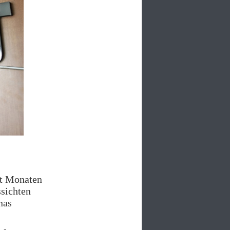
it Monaten
ssichten
nas