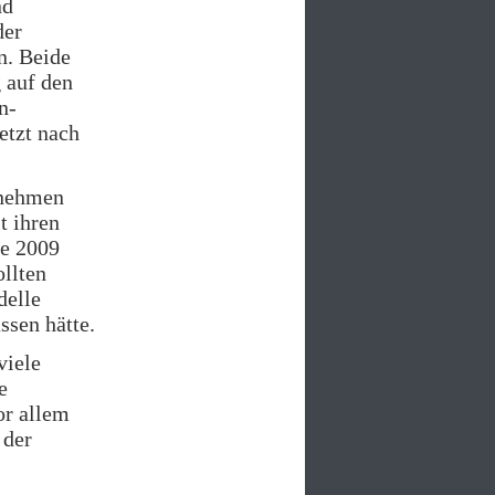
nd
der
n. Beide
 auf den
n-
etzt nach
rnehmen
t ihren
se 2009
llten
delle
ssen hätte.
viele
e
or allem
 der