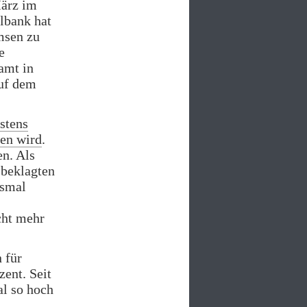
März im
lbank hat
msen zu
e
amt in
auf dem
stens
gen wird
.
en. Als
 beklagten
esmal
icht mehr
 für
zent. Seit
al so hoch