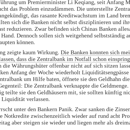
Führung um Premierminister Li Keqiang, seit Anfang 
cht das Problem einzudämmen. Die unterstellte Zentra
angekündigt, das rasante Kreditwachstum im Land bre
llten sich die Banken nicht selbst disziplinieren und ihr
st reduzieren. Zwar befinden sich Chinas Banken alles
r Hand. Dennoch sollen sich weitgehend selbstständig 
aupten können.
ng zeigte kaum Wirkung.
Die Banken konnten sich mei
lassen, dass die Zentralbank im Notfall schon einsprin
 die Währungshüter offenbar nicht auf sich sitzen lass
nken Anfang der Woche wiederholt Liquiditätsengpässe
ntralbank um Hilfe baten, öffnete sie den Geldhahn di
Gegenteil: Die Zentralbank verknappte die Geldmenge.
ig teilte sie den Geldhäusern mit, sie sollten künftig n
 Liquidität verlassen.
rrscht unter den Bankern Panik. Zwar sanken die Zinsen
ge Notkredite zwischenzeitlich wieder auf rund acht Pro
itag aber steigen sie wieder und liegen mehr als dreim