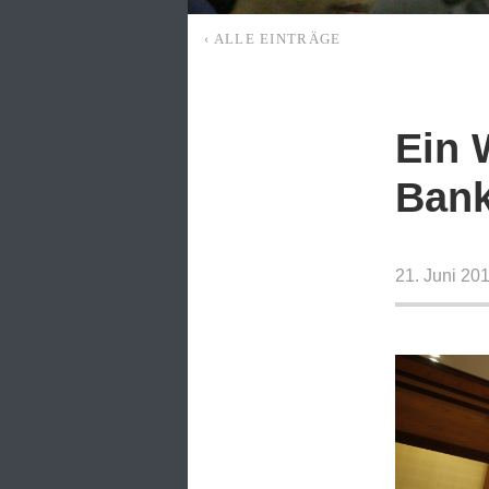
‹ ALLE EINTRÄGE
Ein 
Ban
21. Juni 20