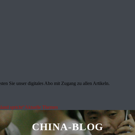
sten Sie unser digitales Abo mit Zugang zu allen Artikeln.
land spricht"
Aktuelle Themen
CHINA-BLOG