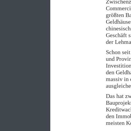
Zwischenze
Commercia
größten Ba
Geldhäuser
chinesisch
Geschäft s
der Lehman
Schon seit
und Provin
Investitio
den Geldha
massiv in 
ausgleiche
Das hat zw
Bauprojekt
Kreditwac
den Immobi
meisten K