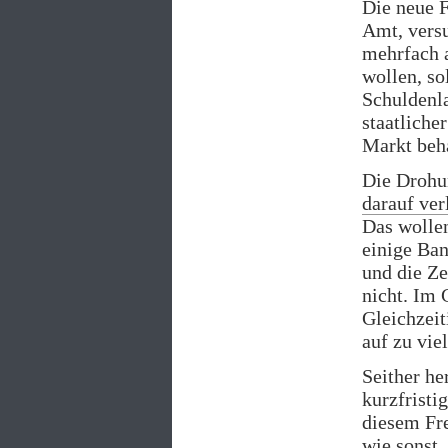
Die neue 
Amt, versu
mehrfach 
wollen, so
Schuldenla
staatliche
Markt beh
Die Drohu
darauf ver
Das wollen
einige Ba
und die Ze
nicht. Im 
Gleichzeit
auf zu viel
Seither he
kurzfristi
diesem Fre
wie sonst.