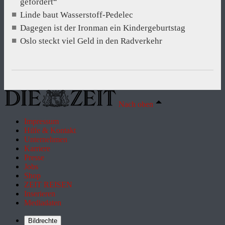
gefordert“
Linde baut Wasserstoff-Pedelec
Dagegen ist der Ironman ein Kindergeburtstag
Oslo steckt viel Geld in den Radverkehr
Nach oben
Impressum
Hilfe & Kontakt
Unternehmen
Karriere
Presse
Jobs
Shop
ZEIT REISEN
Inserieren
Mediadaten
Bildrechte