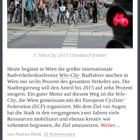
© Velo-City 2013 Christian Fürthner
Heute beginnt in Wien die größte internationale
Radverkehrskonferenz
Velo-City
.
Radfahrer machen in
Wien nur sechs Prozent des gesamten Verkehrs aus. Die
Stadtregierung will den Anteil bis 2015 auf zehn Prozent
steigern. Ein guter Motor auf diesem Weg ist die
Velo-
City
, die Wien gemeinsam mit der European Cyclists‘
Federation (ECF) organisiert. Mit dem Ziel vor Augen
hat die Stadt in den vergangenen zwei Jahren viele
Ressourcen mobilisiert und ebenso kreativ wie
„Wie
vehement begonnen, ihr Ziel umzusetzen.
Weiter
Wien
von
Andrea Reidl
,
16 Kommentare
mehr