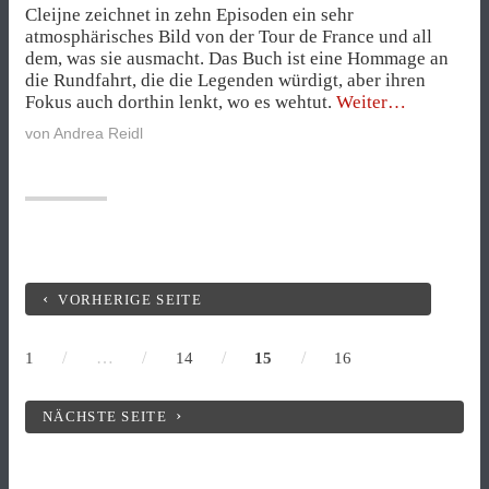
Cleijne zeichnet in zehn Episoden ein sehr
atmosphärisches Bild von der Tour de France und all
dem, was sie ausmacht. Das Buch ist eine Hommage an
die Rundfahrt, die die Legenden würdigt, aber ihren
„100
Fokus auch dorthin lenkt, wo es wehtut.
Weiter
Jahre
von
Andrea Reidl
Tour
de
France
als
liebevoll
gezeichnetes
Comic“
VORHERIGE SEITE
/
…
/
/
/
1
14
15
16
NÄCHSTE SEITE