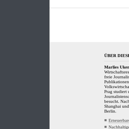
ÜBER DIES
Marlies Uke
Wirtschaftsr
freie Journali
Publikatione
Volkswirtscha
Prag studiert
Journalistensc
besucht. Nac
Shanghai und
Berlin.
Erneuerbare
Nachhaltige