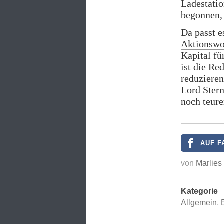
Ladestatio
begonnen, 
Da passt 
Aktionswo
Kapital fü
ist die Re
reduzieren
Lord Stern
noch teure
AUF F
von
Marlies
Kategorie
Allgemein
,