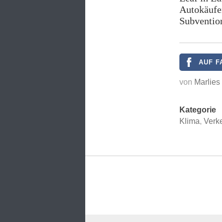
Autokäufer
Subventio
AUF F
von
Marlies
Kategorie
Klima
,
Verk