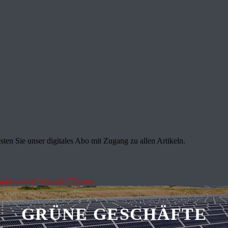
sten Sie unser digitales Abo mit Zugang zu allen Artikeln.
land spricht"
Aktuelle Themen
GRÜNE GESCHÄFTE