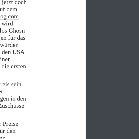
 jetzt doch
auf dem
blog.com
 wird
rlos Ghosn
gen für das
 würden
us den USA
iner
die ersten
eis sein.
er
agen
in den
 Zuschüsse
r Preise
für den
enn