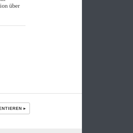
sion über
NTIEREN ▸