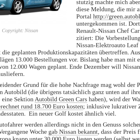
stutzig machte mich aber
diese Meldung, die mir 
Portal
http://green.auto
untergekommen ist. Dort
Renault-Nissan Chef Ca
Copyright: Nissan
zitiert: Die Vorbestellun
Nissan-Elektroauto Leaf
t die geplanten Produktionskapazitäten übertreffen. A
lägen 13.000 Bestellungen vor. Bislang habe man mit e
von 12.000 Wagen geplant. Ende Dezember will Nissan 
usliefern.
eidender Grund für die hohe Nachfrage mag wohl der Pr
 Autobild (die übrigens tatsächlich ganz unten auf ihr
eine Sektion
Autobild Green Cars
haben), wird der W
echnet rund 18.700 Euro kosten
; inklusive lukrativer
desstaten. Ein neuer Golf kostet ähnlich viel.
tofahrer werden allerdings nicht in den Genuss solche
Vergangene Woche
gab Nissan bekannt
, dass der Preis 
ropa knapp unter 30.000 Euro liegen werden (selbst w