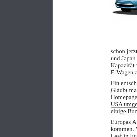
schon jetz
und Japan 
Kapazität 
E-Wagen a
Ein entsch
Glaubt man
Homepage 
USA umger
einige Bun
Europas Au
kommen. 
Leaf in Eu