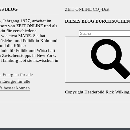
ES BLOG
ZEIT ONLINE CO₂-Diät
n
, Jahrgang 1977, arbeitet im
DIESES BLOG DURCHSUCHEN
essort von ZEIT ONLINE und als
stin für verschiedene
n wie etwa MARE. Sie hat
ftslehre und Politik in Köln und
 und die Kölner
hule für Politik und Wirtschaft
h Zwischenstopps in New York,
 Hamburg lebt sie inzwischen in
 Energien für alle
 Energie für alle
s besser können
Copyright Headerbild Rick Wilking