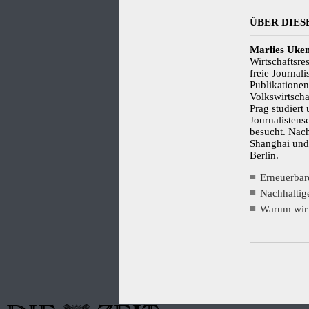
ÜBER DIES
Marlies Uke
Wirtschaftsr
freie Journali
Publikatione
Volkswirtscha
Prag studiert
Journalistensc
besucht. Nac
Shanghai und
Berlin.
Erneuerbare
Nachhaltige
Warum wir’