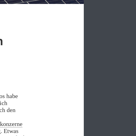
n
os habe
lich
ich den
konzerne
g. Etwas