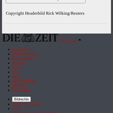
Copyright Headerbild Rick Wilking/Reuters
Nach oben
Impressum
Hilfe & Kontakt
Unternehmen
Karriere
Presse
Jobs
Shop
ZEIT REISEN
Inserieren
Mediadaten
Bildrechte
Rechte & Lizenzen
AGB