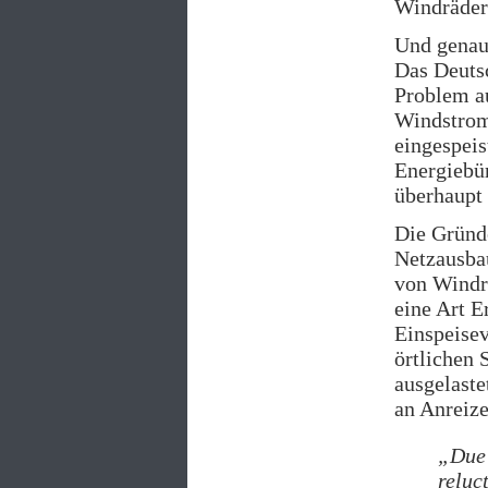
Windräder
Und genau
Das Deuts
Problem a
Windstroms
eingespeis
Energiebür
überhaupt 
Die Gründe
Netzausbau
von Windrä
eine Art E
Einspeisev
örtlichen 
ausgelaste
an Anreiz
„Due 
reluc