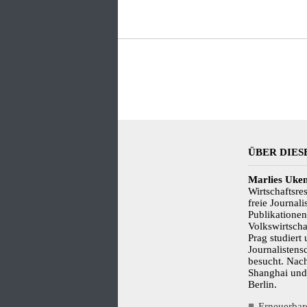
ÜBER DIES
Marlies Uke
Wirtschaftsr
freie Journali
Publikatione
Volkswirtscha
Prag studiert
Journalistensc
besucht. Nac
Shanghai und
Berlin.
Erneuerbare