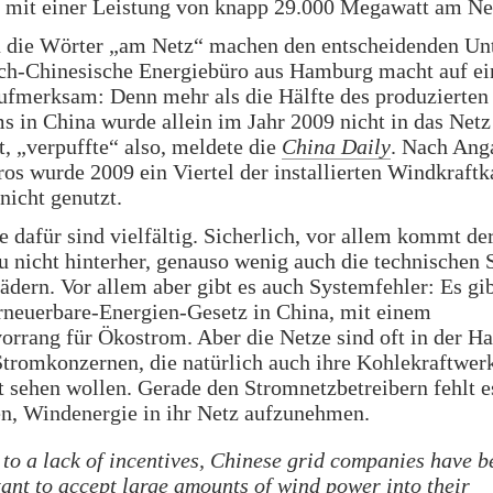
 mit einer Leistung von knapp 29.000 Megawatt am Ne
 die Wörter „am Netz“ machen den entscheidenden Unt
ch-Chinesische Energiebüro aus Hamburg macht auf ei
ufmerksam: Denn mehr als die Hälfte des produzierten
 in China wurde allein im Jahr 2009 nicht in das Netz
t, „verpuffte“ also, meldete die
China Daily
. Nach Ang
os wurde 2009 ein Viertel der installierten Windkraftk
nicht genutzt.
 dafür sind vielfältig. Sicherlich, vor allem kommt de
 nicht hinterher, genauso wenig auch die technischen 
dern. Vor allem aber gibt es auch Systemfehler: Es gi
rneuerbare-Energien-Gesetz in China, mit einem
orrang für Ökostrom. Aber die Netze sind oft in der H
Stromkonzernen, die natürlich auch ihre Kohlekraftwer
t sehen wollen. Gerade den Stromnetzbetreibern fehlt 
en, Windenergie in ihr Netz aufzunehmen.
to a lack of incentives, Chinese grid companies have b
tant to accept large amounts of wind power into their