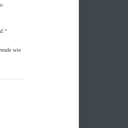
to
id.“
wende wie