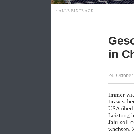
‹ ALLE EINTRÄGE
Ges
in C
24. Oktober
Immer wie
Inzwischen
USA überh
Leistung i
Jahr soll
wachsen. 