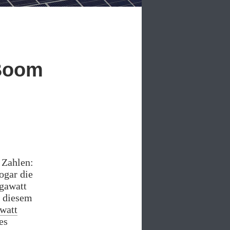
Boom
 Zahlen:
ogar die
gawatt
n diesem
watt
es