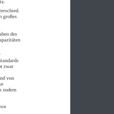
tz.
erschied.
n großes
aben des
apazitäten
r
Standards
bt zwar
and von
ke
es zudem
een