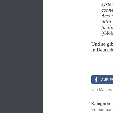
syste
conne
Accor
billi
facil
(
Glob
Und so gib
in Deutsch
AUF F
von
Marlies
Kategorie
Erneuerbar