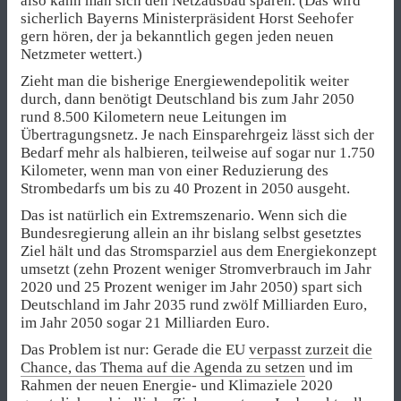
also kann man sich den Netzausbau sparen. (Das wird
sicherlich Bayerns Ministerpräsident Horst Seehofer
gern hören, der ja bekanntlich gegen jeden neuen
Netzmeter wettert.)
Zieht man die bisherige Energiewendepolitik weiter
durch, dann benötigt Deutschland bis zum Jahr 2050
rund 8.500 Kilometern neue Leitungen im
Übertragungsnetz. Je nach Einsparehrgeiz lässt sich der
Bedarf mehr als halbieren, teilweise auf sogar nur 1.750
Kilometer, wenn man von einer Reduzierung des
Strombedarfs um bis zu 40 Prozent in 2050 ausgeht.
Das ist natürlich ein Extremszenario. Wenn sich die
Bundesregierung allein an ihr bislang selbst gesetztes
Ziel hält und das Stromsparziel aus dem Energiekonzept
umsetzt (zehn Prozent weniger Stromverbrauch im Jahr
2020 und 25 Prozent weniger im Jahr 2050) spart sich
Deutschland im Jahr 2035 rund zwölf Milliarden Euro,
im Jahr 2050 sogar 21 Milliarden Euro.
Das Problem ist nur: Gerade die EU
verpasst zurzeit die
Chance, das Thema auf die Agenda zu setzen
und im
Rahmen der neuen Energie- und Klimaziele 2020