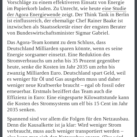
Vorschläge zu einem effektiveren Einsatz von Energie
im Papierkorb laden. Zu Unrecht, wie heute
eine Studie
der Agora Energiewende
zeigt. Der Think Tank in Berlin
ist einflussreich, der ehemalige Chef Rainer Baake ist
inzwischen als Staatssekretär einer der engsten Berater
von Bundeswirtschaftsminister Sigmar Gabriel.
Das Agora-Team kommt zu dem Schluss, dass
Deutschland Milliarden sparen könnte, wenn es seine
Energie sorgsamer einsetzt. Eine Reduktion des
Stromverbrauchs um zehn bis 35 Prozent gegenüber
heute, senke die Kosten im Jahr 2035 um zehn bis
zwanzig Milliarden Euro. Deutschland spart Geld, weil
es weniger für Öl und Gas ausgeben muss und daher
weniger neue Kraftwerke braucht – egal ob fossil oder
erneuerbar. Erstmals beziffert das Team auch die
Effizienz in Euro: Eine eingesparte Kilowattstunde kann
die Kosten des Stromsystems um elf bis 15 Cent im Jahr
2035 senken.
Spannend sind vor allem die Folgen für den Netzausbau.
Denn die Kausalkette ist ja klar: Wird weniger Strom
verbraucht, muss auch weniger transportiert werden –