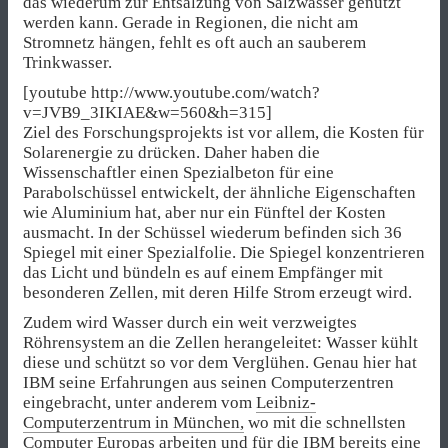
das wiederum zur Entsalzung von Salzwasser genutzt
werden kann. Gerade in Regionen, die nicht am
Stromnetz hängen, fehlt es oft auch an sauberem
Trinkwasser.
[youtube http://www.youtube.com/watch?
v=JVB9_3IKIAE&w=560&h=315]
Ziel des Forschungsprojekts ist vor allem, die Kosten für
Solarenergie zu drücken. Daher haben die
Wissenschaftler einen Spezialbeton für eine
Parabolschüssel entwickelt, der ähnliche Eigenschaften
wie Aluminium hat, aber nur ein Fünftel der Kosten
ausmacht. In der Schüssel wiederum befinden sich 36
Spiegel mit einer Spezialfolie. Die Spiegel konzentrieren
das Licht und bündeln es auf einem Empfänger mit
besonderen Zellen, mit deren Hilfe Strom erzeugt wird.
Zudem wird Wasser durch ein weit verzweigtes
Röhrensystem an die Zellen herangeleitet: Wasser kühlt
diese und schützt so vor dem Verglühen. Genau hier hat
IBM seine Erfahrungen aus seinen Computerzentren
eingebracht, unter anderem vom
Leibniz-
Computerzentrum in München,
wo mit die schnellsten
Computer Europas arbeiten und für die IBM bereits eine