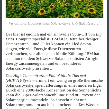
Vision: Das Hochleistungs-Solarkraftwerk © IBM Research
Das hier ist endlich mal ein sinnvolles Spin-Off von
Big
Data
. Computerspezialist IBM ist ja Betreiber riesiger
Datenzentren – und IT’ler können ein Lied davon
singen, wie viel Energie diese Datenzentren
verbrauchen, vor allem auch für die Kühlung. IBM hat
sich nun mit dem Schweizer Solarspezialisten Airlight
Energy zusammengetan und ein besonderes
Solarkraftwerk präsentiert.
Das
High Concentration PhotoVoltaic Thermal
(HCPVT)-System
erinnert ein wenig an
große thermische
Solarkraftwerke,
spielt allerdings in einer anderen Liga.
Durch eine 2000-fache Konzentration des Sonnenlichts
kann die Super-Solarsonnenblume rund 80 Prozent der
Solarenergie umwandeln. So entsteht nicht nur
Solarstrom, sondern auch fast kochend heißes Wasser,