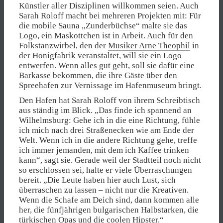
Künstler aller Disziplinen willkommen seien. Auch
Sarah Roloff macht bei mehreren Projekten mit: Für
die mobile Sauna „Zunderbüchse“ malte sie das
Logo, ein Maskottchen ist in Arbeit. Auch für den
Folkstanzwirbel, den der
Musiker Arne Theophil
in
der Honigfabrik veranstaltet, will sie ein Logo
entwerfen. Wenn alles gut geht, soll sie dafür eine
Barkasse bekommen, die ihre Gäste über den
Spreehafen zur Vernissage im Hafenmuseum bringt.
Den Hafen hat Sarah Roloff von ihrem Schreibtisch
aus ständig im Blick. „Das finde ich spannend an
Wilhelmsburg: Gehe ich in die eine Richtung, fühle
ich mich nach drei Straßenecken wie am Ende der
Welt. Wenn ich in die andere Richtung gehe, treffe
ich immer jemanden, mit dem ich Kaffee trinken
kann“, sagt sie. Gerade weil der Stadtteil noch nicht
so erschlossen sei, halte er viele Überraschungen
bereit. „Die Leute haben hier auch Lust, sich
überraschen zu lassen – nicht nur die Kreativen.
Wenn die Schafe am Deich sind, dann kommen alle
her, die fünfjährigen bulgarischen Halbstarken, die
türkischen Opas und die coolen Hipster.“