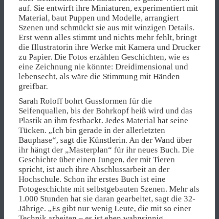
auf. Sie entwirft ihre Miniaturen, experimentiert mit
Material, baut Puppen und Modelle, arrangiert
Szenen und schmückt sie aus mit winzigen Details.
Erst wenn alles stimmt und nichts mehr fehlt, bringt
die Illustratorin ihre Werke mit Kamera und Drucker
zu Papier. Die Fotos erzählen Geschichten, wie es
eine Zeichnung nie könnte: Dreidimensional und
lebensecht, als wäre die Stimmung mit Händen
greifbar.
Sarah Roloff bohrt Gussformen für die
Seifenquallen, bis der Bohrkopf heiß wird und das
Plastik an ihm festbackt. Jedes Material hat seine
Tücken. „Ich bin gerade in der allerletzten
Bauphase“, sagt die Künstlerin. An der Wand über
ihr hängt der „Masterplan“ für ihr neues Buch. Die
Geschichte über einen Jungen, der mit Tieren
spricht, ist auch ihre Abschlussarbeit an der
Hochschule. Schon ihr erstes Buch ist eine
Fotogeschichte mit selbstgebauten Szenen. Mehr als
1.000 Stunden hat sie daran gearbeitet, sagt die 32-
Jährige. „Es gibt nur wenig Leute, die mit so einer
Technik arbeiten – es ist eben wahnsinnig