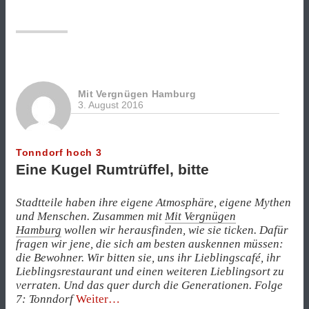
der
Hoheluft
gibt
es
auch
palästinensisches
Bier“
Mit Vergnügen Hamburg
3. August 2016
Tonndorf hoch 3
Eine Kugel Rumtrüffel, bitte
Stadtteile haben ihre eigene Atmosphäre, eigene Mythen
und Menschen. Zusammen mit
Mit Vergnügen
Hamburg
wollen wir herausfinden, wie sie ticken. Dafür
fragen wir jene, die sich am besten auskennen müssen:
die Bewohner. Wir bitten sie, uns ihr Lieblingscafé, ihr
Lieblingsrestaurant und einen weiteren Lieblingsort zu
verraten. Und das quer durch die Generationen. Folge
„Eine
7: Tonndorf
Weiter