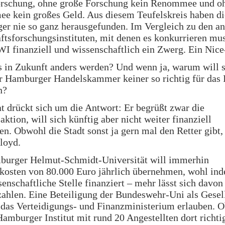
orschung, ohne große Forschung kein Renommee und o
 kein großes Geld. Aus diesem Teufelskreis haben di
r nie so ganz herausgefunden. Im Vergleich zu den a
ftsforschungsinstituten, mit denen es konkurrieren muss
 finanziell und wissenschaftlich ein Zwerg. Ein Nice
 in Zukunft anders werden? Und wenn ja, warum will 
r Hamburger Handelskammer keiner so richtig für das I
n?
t drückt sich um die Antwort: Er begrüßt zwar die
aktion, will sich künftig aber nicht weiter finanziell
en. Obwohl die Stadt sonst ja gern mal den Retter gibt,
loyd.
burger Helmut-Schmidt-Universität will immerhin
kosten von 80.000 Euro jährlich übernehmen, wohl ind
senschaftliche Stelle finanziert – mehr lässt sich davon
zahlen. Eine Beteiligung der Bundeswehr-Uni als Gesel
das Verteidigungs- und Finanzministerium erlauben. O
Hamburger Institut mit rund 20 Angestellten dort richti