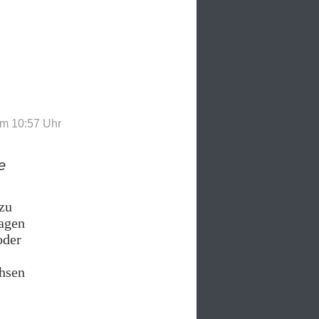
um 10:57
Uhr
e
 zu
ragen
oder
chsen