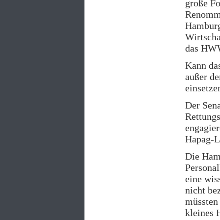
große F
Renommee
Hamburge
Wirtscha
das HWWI
Kann das
außer de
einsetze
Der Sena
Rettungs
engagier
Hapag-L
Die Ham
Personal
eine wis
nicht be
müssten 
kleines 