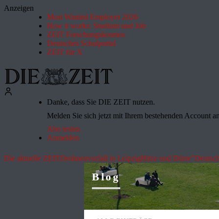
Anzeigen
Most Wanted Employer 2026
How it works: Studium und Job
ZEIT Forschungskosmos
Deutsches Schulportal
ZEIT für X
Danke, dass Sie DIE ZEIT nutzen.
Melden Sie sich jetzt mit Ihrem bestehenden Account an 
Abo testen
Anmelden
Die aktuelle ZEIT
Drohnenvorfall in Leipzig
Hitze und Dürre
"Deutsch
Blog