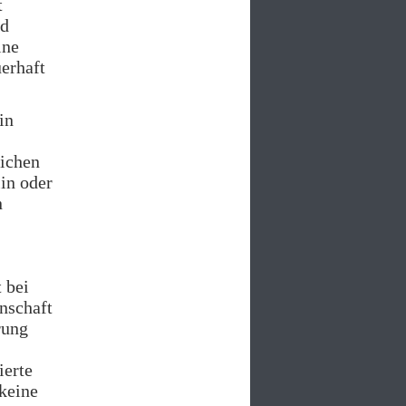
t
nd
ine
uerhaft
in
lichen
in oder
n
 bei
nschaft
rung
ierte
keine