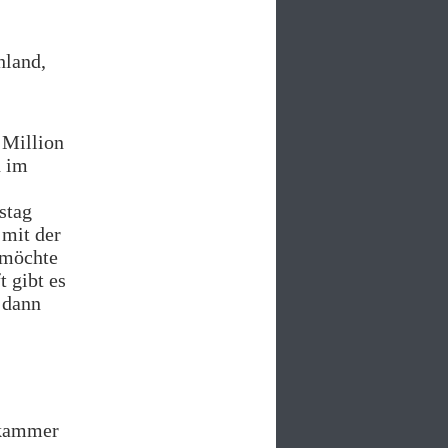
hland,
 Million
h im
stag
 mit der
 möchte
t gibt es
 dann
skammer