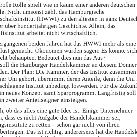
große Rolle spielt wie in kaum einer anderen deutschen
e. Nicht umsonst zählt das Hamburgische
schaftsinstitut (HWWI) zu den ältesten in ganz Deutsc
er über hundertjährigen Geschichte. Allein, das
tsinstitut arbeitet nicht wirtschaftlich.
ergangenen beiden Jahren hat das HWWI mehr als eine
lust gemacht. Ökonomen würden sagen: Es konnte sic
cht behaupten. Bedeutet dies nun das Aus?
 soll die Hamburger Handelskammer an diesem Donner
den. Der Plan: Die Kammer, der das Institut zusammen
r Uni gehört, übernimmt deren Anteile, denn die Uni
schlagene Institut unbedingt loswerden. Für die Zukunf
ein neues Konzept samt Sparprogramm. Langfristig soll
in zweiter Anteilseigner einsteigen.
ch, ob das alles eine gute Idee ist. Einige Unternehmer
, dass es nicht Aufgabe der Handelskammer sei,
gsinstitute zu retten – schon gar nicht von ihren
iträgen. Das ist richtig, andererseits hat die Handel