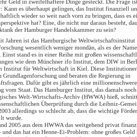
hr Geld in zweifelhaftere Dinge gesteckt. Die Frage is
: Kann es überhaupt gelingen, das Institut finanziell u
haftlich wieder so weit nach vorn zu bringen, dass es e
perspektive hat? Eine, die nicht nur daraus besteht, da
nktank der Hamburger Handelskammer zu sein?
it Jahren ist das Hamburgische Weltwirtschaftsinstitut 
orschung wesentlich weniger mondän, als es der Name
. Einst stand es in einer Reihe mit großen wissenschaft
ungen wie dem Münchner ifo Institut, dem DIW in Berl
 Institut für Weltwirtschaft in Kiel. Diese Institutione
n Grundlagenforschung und beraten die Regierung in
ftsfragen. Dafür gibt es jährlich eine millionenschwere
g vom Staat. Das Hamburger Institut, das damals noch
isches Welt-Wirtschafts-Archiv (HWWA) hieß, schnitt
ssenschaftlichen Überprüfung durch die Leibniz-Gemei
2003 allerdings so schlecht ab, dass die wichtige Förde
llt wurde.
and 2005 aus dem HWWA das weitgehend privat finanz
und das hat ein Henne-Ei-Problem: ohne großes Geld 