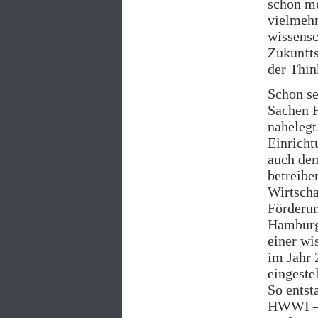
schon me
vielmehr
wissensc
Zukunfts
der Thi
Schon se
Sachen F
nahelegt
Einricht
auch dem
betreibe
Wirtscha
Förderun
Hamburg
einer wi
im Jahr 
eingeste
So entst
HWWI – 