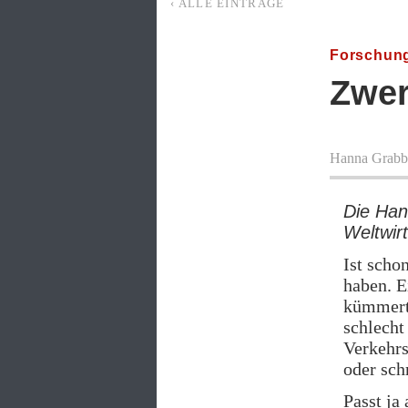
‹ ALLE EINTRÄGE
Forschun
Zwer
Hanna Grabb
Die Han
Weltwirt
Ist schon
haben. E
kümmert 
schlecht
Verkehrs
oder sc
Passt ja 