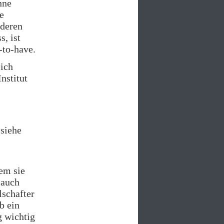
hne
e
nderen
, ist
-to-have.
sich
nstitut
 siehe
em sie
 auch
lschafter
b ein
g wichtig