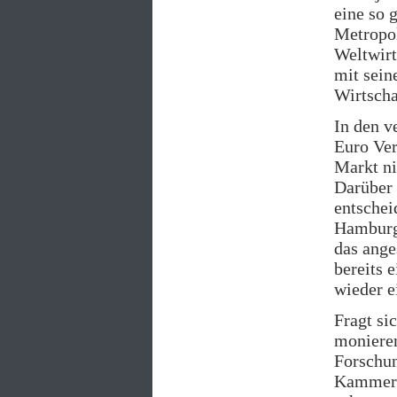
eine so 
Metropol
Weltwirt
mit sein
Wirtschaf
In den v
Euro Ver
Markt ni
Darüber
entschei
Hamburge
das ange
bereits 
wieder e
Fragt si
monieren
Forschun
Kammerbe