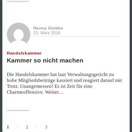
Hanna Grabbe
23. März 2016
Handelskammer
Kammer so nicht machen
Die Handelskammer hat laut Verwaltungsgericht zu
hohe Mitgliedsbeiträge kassiert und reagiert darauf mit
Trotz. Unangemessen! Es ist Zeit für eine
„Kammer
Charmeoffensive.
Weiter
so
nicht
machen“
/
/
1
2
3