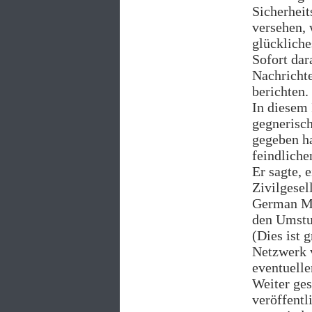
Sicherheit
versehen, 
glückliche
Sofort dar
Nachrichte
berichten.
In diesem 
gegnerisch
gegeben ha
feindlich
Er sagte, 
Zivilgesel
German Mar
den Umstur
(Dies ist 
Netzwerk 
eventuell
Weiter ges
veröffentl