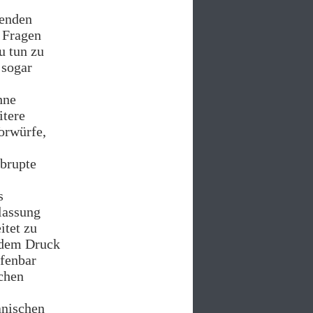
henden
e Fragen
u tun zu
 sogar
hne
itere
orwürfe,
abrupte
s
lassung
itet zu
 dem Druck
ffenbar
ichen
anischen