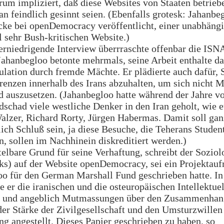
um impliziert, daß diese Websites von Staaten betrieb
an feindlich gesinnt seien. (Ebenfalls grotesk: Jahanbe
cke bei openDemocracy veröffentlicht, einer unabhäng
l sehr Bush-kritischen Website.)
erniedrigende Interview überrraschte offenbar die ISN
Jahanbegloo betonte mehrmals, seine Arbeit enthalte da
lation durch fremde Mächte. Er plädierte auch dafür,
enzen innerhalb des Irans abzuhalten, um sich nicht 
 auszusetzen. (Jahanbegloo hatte während der Jahre v
chad viele westliche Denker in den Iran geholt, wie 
alzer, Richard Rorty, Jürgen Habermas. Damit soll gan
lich Schluß sein, ja diese Besuche, die Teherans Studen
en, sollen im Nachhinein diskreditiert werden.)
elbare Grund für seine Verhaftung, schreibt der Sozio
nks) auf der Website openDemocracy, sei ein Projektauf
oo für den German Marshall Fund geschrieben hatte. I
e er die iranischen und die osteuropäischen Intellektue
n und angeblich Mutmassungen über den Zusammenhan
er Stärke der Zivilgesellschaft und den Umsturzwillen
g angestellt. Dieses Papier geschrieben zu haben, so