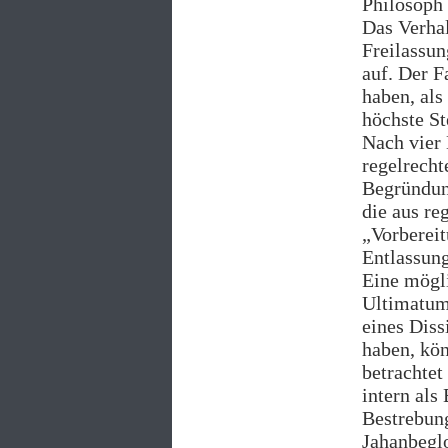
Philosoph 
Das Verhal
Freilassun
auf. Der F
haben, al
höchste St
Nach vier 
regelrech
Begründung
die aus re
„Vorbereit
Entlassun
Eine mögli
Ultimatum 
eines Diss
haben, kö
betrachtet
intern als
Bestrebung
Jahanbeglo