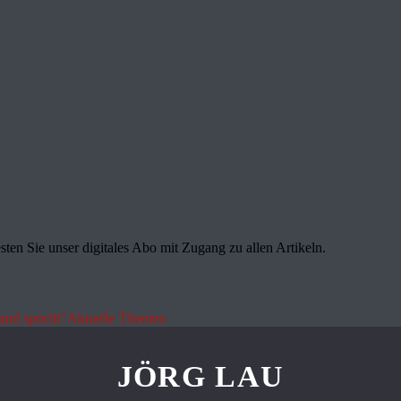
sten Sie unser digitales Abo mit Zugang zu allen Artikeln.
land spricht"
Aktuelle Themen
JÖRG LAU