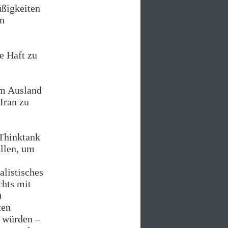
üßigkeiten
in
e Haft zu
im Ausland
Iran zu
 Thinktank
ollen, um
alistisches
chts mit
)
ten
n würden –