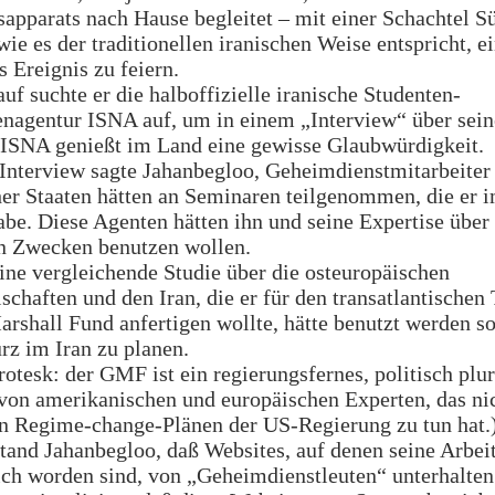
sapparats nach Hause begleitet – mit einer Schachtel S
wie es der traditionellen iranischen Weise entspricht, e
s Ereignis zu feiern.
auf suchte er die halboffizielle iranische Studenten-
nagentur ISNA auf, um in einem „Interview“ über sein
 ISNA genießt im Land eine gewisse Glaubwürdigkeit.
Interview sagte Jahanbegloo, Geheimdienstmitarbeiter
er Staaten hätten an Seminaren teilgenommen, die er 
be. Diese Agenten hätten ihn und seine Expertise über 
en Zwecken benutzen wollen.
eine vergleichende Studie über die osteuropäischen
lschaften und den Iran, die er für den transatlantischen
shall Fund anfertigen wollte, hätte benutzt werden s
z im Iran zu planen.
grotesk: der GMF ist ein regierungsfernes, politisch plur
von amerikanischen und europäischen Experten, das ni
en Regime-change-Plänen der US-Regierung zu tun hat.
tand Jahanbegloo, daß Websites, auf denen seine Arbei
ich worden sind, von „Geheimdienstleuten“ unterhalte