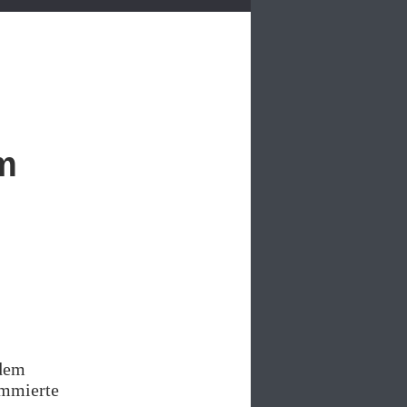
m
 dem
ommierte