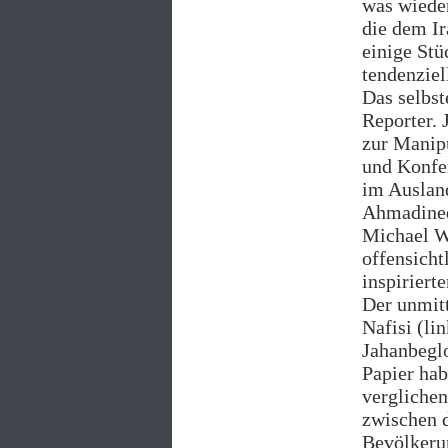
was wieder
die dem Ir
einige Stü
tendenziel
Das selbst
Reporter. 
zur Manipu
und Konfer
im Ausland
Ahmadineds
Michael W
offensicht
inspiriert
Der unmitt
Nafisi (li
Jahanbegl
Papier hab
vergliche
zwischen d
Bevölkerun