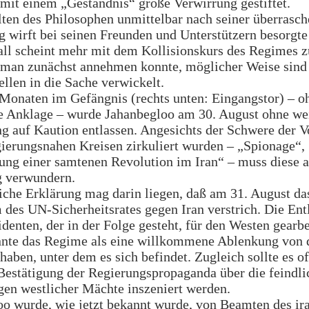
mit einem „Geständnis“ große Verwirrung gestiftet.
ten des Philosophen unmittelbar nach seiner überrasc
g wirft bei seinen Freunden und Unterstützern besorgt
all scheint mehr mit dem Kollisionskurs des Regimes z
s man zunächst annehmen konnte, möglicher Weise sind
ellen in die Sache verwickelt.
Monaten im Gefängnis (rechts unten: Eingangstor) – o
te Anklage – wurde Jahanbegloo am 30. August ohne we
 auf Kaution entlassen. Angesichts der Schwere der V
gierungsnahen Kreisen zirkuliert wurden – „Spionage“,
ung einer samtenen Revolution im Iran“ – muss diese 
g verwundern.
che Erklärung mag darin liegen, daß am 31. August da
des UN-Sicherheitsrates gegen Iran verstrich. Die Ent
identen, der in der Folge gesteht, für den Westen gearbe
nnte das Regime als eine willkommene Ablenkung von
 haben, unter dem es sich befindet. Zugleich sollte es o
 Bestätigung der Regierungspropaganda über die feindl
en westlicher Mächte inszeniert werden.
o wurde, wie jetzt bekannt wurde, von Beamten des ir