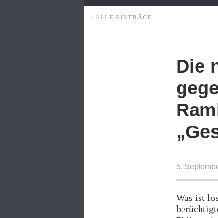
‹ ALLE EINTRÄGE
Die 
gege
Rami
„Ges
5. Septemb
Was ist l
berüchtigt