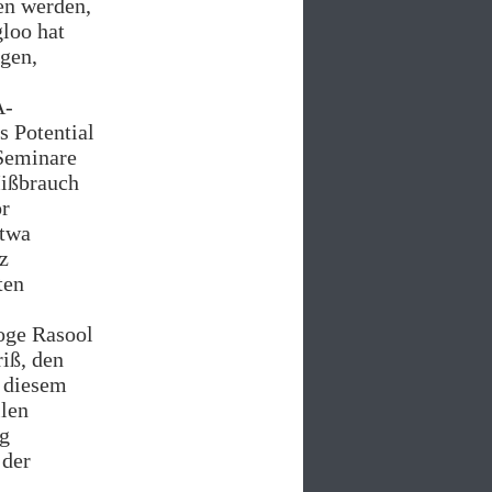
en werden,
gloo hat
igen,
A-
s Potential
 Seminare
Mißbrauch
or
etwa
z
ten
loge Rasool
riß, den
n diesem
llen
g
 der