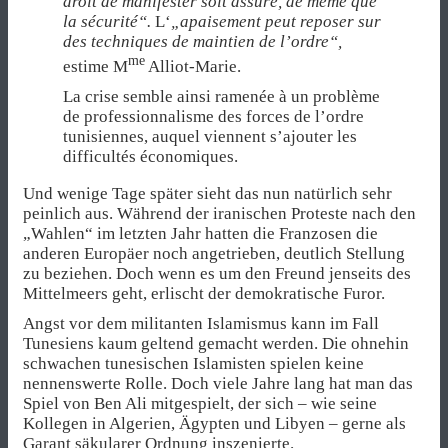
droit de manifester soit assuré, de même que
la sécurité“.
L‘
„apaisement peut reposer sur
des techniques de maintien de l’ordre“,
me
estime M
Alliot-Marie.
La crise semble ainsi ramenée à un problème
de professionnalisme des forces de l’ordre
tunisiennes, auquel viennent s’ajouter les
difficultés économiques.
Und wenige Tage später sieht das nun natürlich sehr
peinlich aus. Während der iranischen Proteste nach den
„Wahlen“ im letzten Jahr hatten die Franzosen die
anderen Europäer noch angetrieben, deutlich Stellung
zu beziehen. Doch wenn es um den Freund jenseits des
Mittelmeers geht, erlischt der demokratische Furor.
Angst vor dem militanten Islamismus kann im Fall
Tunesiens kaum geltend gemacht werden. Die ohnehin
schwachen tunesischen Islamisten spielen keine
nennenswerte Rolle. Doch viele Jahre lang hat man das
Spiel von Ben Ali mitgespielt, der sich – wie seine
Kollegen in Algerien, Ägypten und Libyen – gerne als
Garant säkularer Ordnung inszenierte.