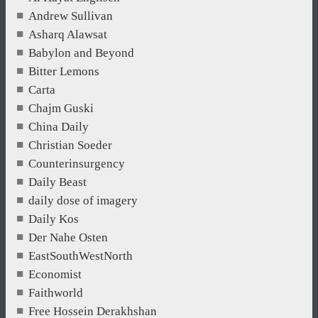
Andrew Sullivan
Asharq Alawsat
Babylon and Beyond
Bitter Lemons
Carta
Chajm Guski
China Daily
Christian Soeder
Counterinsurgency
Daily Beast
daily dose of imagery
Daily Kos
Der Nahe Osten
EastSouthWestNorth
Economist
Faithworld
Free Hossein Derakhshan