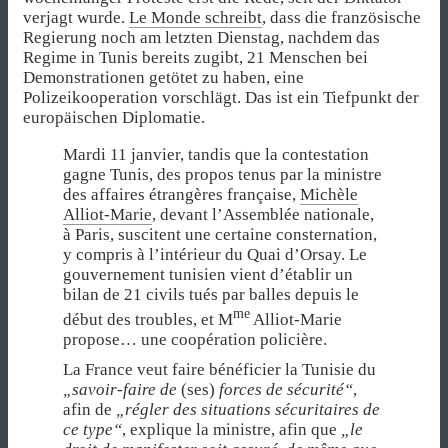
verjagt wurde.
Le Monde schreibt
, dass die französische
Regierung noch am letzten Dienstag, nachdem das
Regime in Tunis bereits zugibt, 21 Menschen bei
Demonstrationen getötet zu haben, eine
Polizeikooperation vorschlägt. Das ist ein Tiefpunkt der
europäischen Diplomatie.
Mardi 11 janvier, tandis que la contestation
gagne Tunis, des propos tenus par la ministre
des affaires étrangères française,
Michèle
Alliot-Marie
, devant l’Assemblée nationale,
à Paris, suscitent une certaine consternation,
y compris à l’intérieur du Quai d’Orsay. Le
gouvernement tunisien vient d’établir un
bilan de 21 civils tués par balles depuis le
me
début des troubles, et M
Alliot-Marie
propose… une coopération policière.
La France veut faire bénéficier la Tunisie du
„savoir-faire de
(ses)
forces de sécurité“
,
afin de
„régler des situations sécuritaires de
ce type“
, explique la ministre, afin que
„le