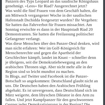
Panzern des Typs Leopard an das saudische Königshaus
genehmigt. »Leos« für Riad? Ausgerechnet jetzt?
Was wohl die fünf Frauen von dem Geschäft halten, die
am Mittwoch vergangener Woche in der saudischen
Hafenstadt Dschidda festgesetzt wurden? Ihr Vergehen:
Sie hatten das Fahrverbot für Frauen missachtet. Am
Sonntag erwischte es dann in der Hauptstadt Riad 20
Demonstranten. Sie hatten die Freilassung politischer
Gefangener verlangt.
Was diese Menschen über den Panzer-Deal denken, wird
man nicht erfahren: Wer im Golf-Königreich für
Menschenrechte und gegen die Apartheid der
Geschlechter kämpft, landet im Knast – schneller denn
je übrigens, seit die Demokratiebewegung an den
arabischen Thronen sägt. Aber nicht mehr alle in der
Region sind so leicht mundtot zu machen.
In Blogs, auf Twitter und Face­book ist die Panzer-
Botschaft so angekommen: Deutschland glaubt nicht an
uns. Die Deutschen haben den Arabischen Frühling
abgehakt. Es ist unvergessen, dass Deutschland sich im
März weigerte, dem libyschen Diktator in den Arm zu
fallen. Und jetzt Kampfpanzer für den geschworenen
Gegner jeder Demokratisierung in der Region? Die