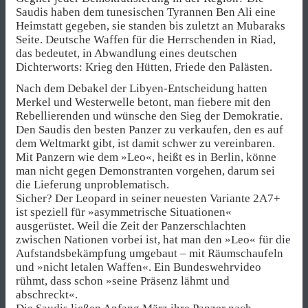
Saudis haben dem tunesischen Tyrannen Ben Ali eine
Heimstatt gegeben, sie standen bis zuletzt an Mubaraks
Seite. Deutsche Waffen für die Herrschenden in Riad,
das bedeutet, in Abwandlung eines deutschen
Dichterworts: Krieg den Hütten, Friede den Palästen.
Nach dem Debakel der Libyen-Entscheidung hatten
Merkel und Westerwelle betont, man fiebere mit den
Rebellierenden und wünsche den Sieg der Demokratie.
Den Saudis den besten Panzer zu verkaufen, den es auf
dem Weltmarkt gibt, ist damit schwer zu vereinbaren.
Mit Panzern wie dem »Leo«, heißt es in Berlin, könne
man nicht gegen Demonstranten vorgehen, darum sei
die Lieferung unproblematisch.
Sicher? Der Leopard in seiner neuesten Va­rian­te 2A7+
ist speziell für »asymmetrische Situationen«
ausgerüstet. Weil die Zeit der Panzerschlachten
zwischen Nationen vorbei ist, hat man den »Leo« für die
Aufstandsbekämpfung umgebaut – mit Räumschaufeln
und »nicht letalen Waffen«. Ein Bundeswehrvideo
rühmt, dass schon »seine Präsenz lähmt und
abschreckt«.