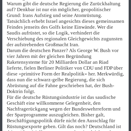
Warum gibt die deutsche Regierung die Zurückhaltung
auf? Denkbar ist nur ein möglicher, geopolitischer
Grund: Irans Aufstieg und seine Atomrüstung.
Tatsächlich erhebt Israel angesichts dieses gemeinsamen
Feindes jenseits des Golfs keine Einwände. Wer die
Saudis aufrüstet, so die Logik, verhindert die
Verschiebung des regio­na­len Gleichgewichts zugunsten
der aufstrebenden Großmacht Iran.
Darum die deutschen Panzer? Als George W. Bush vor
vier Jahren mit der gleichen Begründung
Raketensysteme für 20 Milliarden Dollar an Riad
lieferte, fielen Berliner Politiker von CDU und FDP über
diese »primitive Form der Realpolitik« her. Merkwürdig,
dass nun die schwarz-gelbe Regierung, die sich
Abrüstung auf die Fahne geschrieben hat, der Bush-
Doktrin folgt.
Für die deutsche Rüstungsindustrie ist das saudische
Geschäft eine willkommene Gelegenheit, den
Nachfragerückgang wegen der Bundeswehrreform und
der Sparprogramme auszugleichen. Bisher galt,
Beschäftigungspolitik dürfe nicht den Ausschlag für
Rüstungsexporte geben. Gilt das noch? Deutschland ist