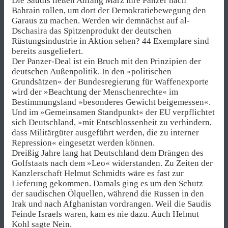
Die Saudis ließen Anfang März ihre Panzer nach
Bahrain rollen, um dort der De­mo­kra­tie­bewe­gung den
Garaus zu machen. Werden wir demnächst auf al-
Dschasira das Spitzenprodukt der deutschen
Rüstungsindustrie in Aktion sehen? 44 Exemplare sind
bereits ausgeliefert.
Der Panzer-Deal ist ein Bruch mit den Prinzipien der
deutschen Außenpolitik. In den »politischen
Grundsätzen« der Bundesregierung für Waffenexporte
wird der »Beachtung der Menschenrechte« im
Bestimmungsland »besonderes Gewicht beigemessen«.
Und im »Gemeinsamen Standpunkt« der EU verpflichtet
sich Deutschland, »mit Entschlossenheit zu verhindern,
dass Militärgüter ausgeführt werden, die zu interner
Repression« eingesetzt werden können.
Dreißig Jahre lang hat Deutschland dem Drängen des
Golfstaats nach dem »Leo« widerstanden. Zu Zeiten der
Kanzlerschaft Helmut Schmidts wäre es fast zur
Lieferung gekommen. Damals ging es um den Schutz
der saudischen Ölquellen, während die Russen in den
Irak und nach Afghanistan vordrangen. Weil die Saudis
Feinde Israels waren, kam es nie dazu. Auch Helmut
Kohl sagte Nein.