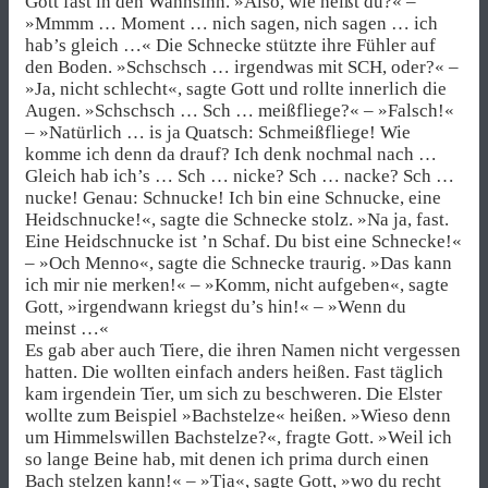
Gott fast in den Wahnsinn. »Also, wie heißt du?« –
»Mmmm … Moment … nich sagen, nich sagen … ich
hab’s gleich …« Die Schnecke stützte ihre Fühler auf
den Boden. »Schschsch … irgendwas mit SCH, oder?« –
»Ja, nicht schlecht«, sagte Gott und rollte innerlich die
Augen. »Schschsch … Sch … meißfliege?« – »Falsch!«
– »Natürlich … is ja Quatsch: Schmeißfliege! Wie
komme ich denn da drauf? Ich denk nochmal nach …
Gleich hab ich’s … Sch … nicke? Sch … nacke? Sch …
nucke! Genau: Schnucke! Ich bin eine Schnucke, eine
Heidschnucke!«, sagte die Schnecke stolz. »Na ja, fast.
Eine Heidschnucke ist ’n Schaf. Du bist eine Schnecke!«
– »Och Menno«, sagte die Schnecke traurig. »Das kann
ich mir nie merken!« – »Komm, nicht aufgeben«, sagte
Gott, »irgendwann kriegst du’s hin!« – »Wenn du
meinst …«
Es gab aber auch Tiere, die ihren Namen nicht vergessen
hatten. Die wollten einfach anders heißen. Fast täglich
kam irgendein Tier, um sich zu beschweren. Die Elster
wollte zum Beispiel »Bachstelze« heißen. »Wieso denn
um Himmelswillen Bachstelze?«, fragte Gott. »Weil ich
so lange Beine hab, mit denen ich prima durch einen
Bach stelzen kann!« – »Tja«, sagte Gott, »wo du recht