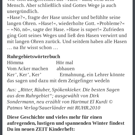
Mensch. Aber schließlich sind Gottes Wege ja auch
unergründlich.
»Hase?«, fragte der Hase unsicher und befühlte seine
langen Ohren. »Hase!«, wiederholte Gott. »Probleme?«
– »Nö, nö«, sagte der Hase. »Hase is super!« Zufrieden
ging Gott seines Weges und ließ den Hasen verwirrt und
mit langen Ohren zurück. Und seitdem haben alle Hasen
… na Ihr wisst schon …
Ruhrgebietswörterbuch
Hömma Hör mal
Vom Acker machen abhauen
Ker’, Ker’, Ker’ Ermahnung, ein Lehrer könnte
das sagen und dazu mit dem Zeigefinger wedeln
Aus: „Ritter, Räuber, Spökenkieker. Die besten Sagen
aus dem Ruhrgebiet“; ausgewählt von Dirk
Sondermann, neu erzählt von Hartmut El Kurdi ©
Patmos Verlag/Sauerländer mit RUHR.2010
Diese Geschichte und vieles mehr für einen
aufregenden, lustigen und spannenden Winter findest
Du im neuen ZEIT Kinderheft: