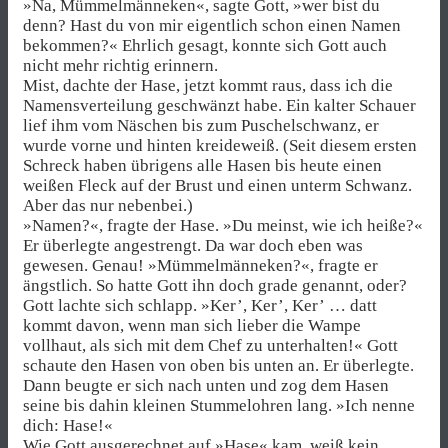
»Na, Mümmelmänneken«, sagte Gott, »wer bist du
denn? Hast du von mir eigentlich schon einen Namen
bekommen?« Ehrlich gesagt, konnte sich Gott auch
nicht mehr richtig erinnern.
Mist, dachte der Hase, jetzt kommt raus, dass ich die
Namensverteilung geschwänzt habe. Ein kalter Schauer
lief ihm vom Näschen bis zum Puschelschwanz, er
wurde vorne und hinten kreideweiß. (Seit diesem ersten
Schreck haben übrigens alle Hasen bis heute einen
weißen Fleck auf der Brust und einen unterm Schwanz.
Aber das nur nebenbei.)
»Namen?«, fragte der Hase. »Du meinst, wie ich heiße?«
Er überlegte angestrengt. Da war doch eben was
gewesen. Genau! »Mümmelmänneken?«, fragte er
ängstlich. So hatte Gott ihn doch grade genannt, oder?
Gott lachte sich schlapp. »Ker’, Ker’, Ker’ … datt
kommt davon, wenn man sich lieber die Wampe
vollhaut, als sich mit dem Chef zu unterhalten!« Gott
schaute den Hasen von oben bis unten an. Er überlegte.
Dann beugte er sich nach unten und zog dem Hasen
seine bis dahin kleinen Stummelohren lang. »Ich nenne
dich: Hase!«
Wie Gott ausgerechnet auf »Hase« kam, weiß kein