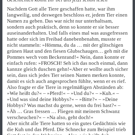
Nachdem Gott alle Tiere geschaffen hatte, war ihm
langweilig, und deswegen beschloss er, jedem Tier einen
Namen zu geben. Das war nicht nur unterhaltsam,
sondern auch praktisch, denn so konnte er sie besser
auseinanderhalten. Und falls eines mal was ausgefressen
hatte oder sich im Freibad danebenbenahm, musste er
nicht stammeln: »Hömma, du da … mit der glitschigen
grünen Haut und den fiesen Glubschaugen… geh mit die
Pommes wech vom Beckenrand!« Nein, dann konnte er
einfach rufen: »FROSCH! Seh ich das noch einmal, dann
kannze gleich duschen gehn!«
Aber er wollte auch sicher
sein, dass sich jedes Tier seinen Namen merken konnte,
damit es sich auch angesprochen fühlte, wenn er es rief.
Also fragte er die Tiere in regelmäßigen Abständen ab:
»Wie heißt du?« – »Pferd!« – »Und du?« – »Kuh.« –
»Und was sind deine Hobbys?« – »Bitte?« – »Deine
Hobbys? Was machst du gerne, wenn du frei hast?« –
»Äh … Gras fressen … Fliegen mit meinem Schwanz
verscheuchen?« – »Na also, geht doch!«
Aber nicht alle Tiere hatten so ein gutes Gedächtnis wie
die Kuh und das Pferd. Die Schnecke zum Beispiel trieb