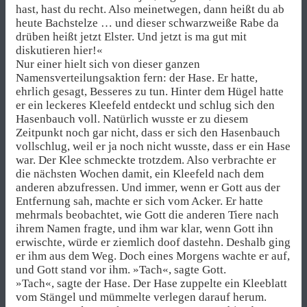
hast, hast du recht. Also meinetwegen, dann heißt du ab
heute Bachstelze … und dieser schwarzweiße Rabe da
drüben heißt jetzt Elster. Und jetzt is ma gut mit
diskutieren hier!«
Nur einer hielt sich von dieser ganzen
Namensverteilungsaktion fern: der Hase. Er hatte,
ehrlich gesagt, Besseres zu tun. Hinter dem Hügel hatte
er ein leckeres Kleefeld entdeckt und schlug sich den
Hasenbauch voll. Natürlich wusste er zu diesem
Zeitpunkt noch gar nicht, dass er sich den Hasenbauch
vollschlug, weil er ja noch nicht wusste, dass er ein Hase
war. Der Klee schmeckte trotzdem. Also verbrachte er
die nächsten Wochen damit, ein Kleefeld nach dem
anderen abzufressen. Und immer, wenn er Gott aus der
Entfernung sah, machte er sich vom Acker. Er hatte
mehrmals beobachtet, wie Gott die anderen Tiere nach
ihrem Namen fragte, und ihm war klar, wenn Gott ihn
erwischte, würde er ziemlich doof dastehn. Deshalb ging
er ihm aus dem Weg. Doch eines Morgens wachte er auf,
und Gott stand vor ihm. »Tach«, sagte Gott.
»Tach«, sagte der Hase. Der Hase zuppelte ein Kleeblatt
vom Stängel und mümmelte verlegen darauf herum.