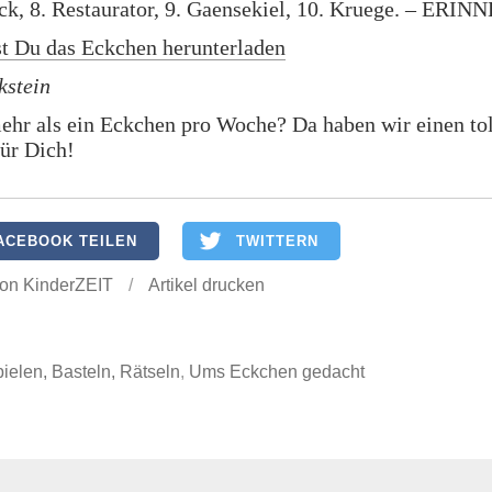
ock, 8. Restaurator, 9. Gaensekiel, 10. Kruege. – ER
st Du das Eckchen herunterladen
kstein
ehr als ein Eckchen pro Woche? Da haben wir einen to
für Dich!
ACEBOOK TEILEN
TWITTERN
on KinderZEIT
/
Artikel drucken
ielen, Basteln, Rätseln
,
Ums Eckchen gedacht