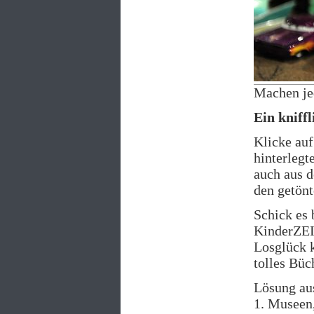
Machen jed
Ein kniffl
Klicke auf
hinterlegt
auch aus d
den getön
Schick es 
KinderZEI
Losglück k
tolles Bü
Lösung aus
1. Museen,