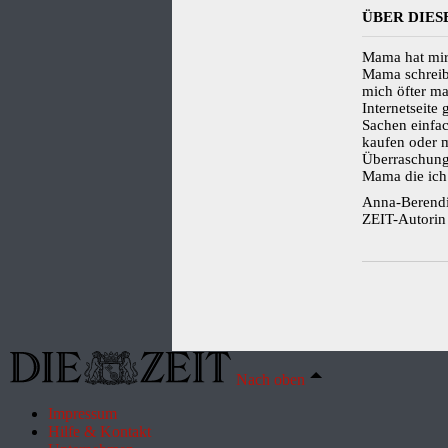
ÜBER DIES
Mama hat mir
Mama schreibt 
mich öfter ma
Internetseite
Sachen einfa
kaufen oder m
Überraschung.
Mama die ich 
Anna-Berendin
ZEIT-Autori
Nach oben
Impressum
Hilfe & Kontakt