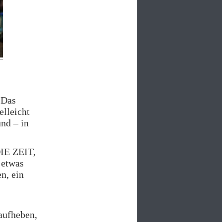
 Das
elleicht
nd – in
DIE ZEIT,
 etwas
n, ein
 aufheben,