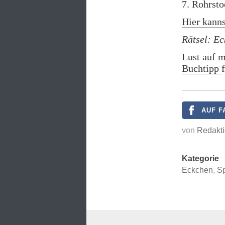
7. Rohrst
Hier kann
Rätsel: Ec
Lust auf m
Buchtipp
AUF F
von
Redakti
Kategorie
Eckchen
,
Sp