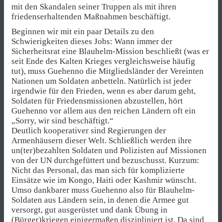
mit den Skandalen seiner Truppen als mit ihren
friedenserhaltenden Maßnahmen beschäftigt.
Beginnen wir mit ein paar Details zu den
Schwierigkeiten dieses Jobs: Wann immer der
Sicherheitsrat eine Blauhelm-Mission beschließt (was er
seit Ende des Kalten Krieges vergleichsweise häufig
tut), muss Guehenno die Mitgliedsländer der Vereinten
Nationen um Soldaten anbetteln. Natürlich ist jeder
irgendwie für den Frieden, wenn es aber darum geht,
Soldaten für Friedensmissionen abzustellen, hört
Guehenno vor allem aus den reichen Ländern oft ein
„Sorry, wir sind beschäftigt.“
Deutlich kooperativer sind Regierungen der
Armenhäusern dieser Welt. Schließlich werden ihre
un(ter)bezahlten Soldaten und Polizisten auf Missionen
von der UN durchgefüttert und bezuschusst. Kurzum:
Nicht das Personal, das man sich für komplizierte
Einsätze wie im Kongo, Haiti oder Kashmir wünscht.
Umso dankbarer muss Guehenno also für Blauhelm-
Soldaten aus Ländern sein, in denen die Armee gut
versorgt, gut ausgerüstet und dank Übung in
(Bürger)kriegen einigermaßen diszipliniert ist. Da sind