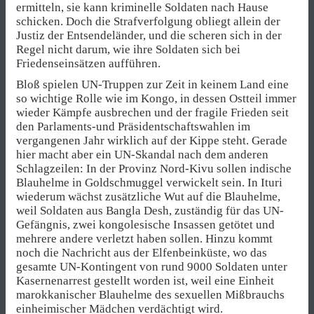
ermitteln, sie kann kriminelle Soldaten nach Hause
schicken. Doch die Strafverfolgung obliegt allein der
Justiz der Entsendeländer, und die scheren sich in der
Regel nicht darum, wie ihre Soldaten sich bei
Friedenseinsätzen aufführen.
Bloß spielen UN-Truppen zur Zeit in keinem Land eine
so wichtige Rolle wie im Kongo, in dessen Ostteil immer
wieder Kämpfe ausbrechen und der fragile Frieden seit
den Parlaments-und Präsidentschaftswahlen im
vergangenen Jahr wirklich auf der Kippe steht. Gerade
hier macht aber ein UN-Skandal nach dem anderen
Schlagzeilen: In der Provinz Nord-Kivu sollen indische
Blauhelme in Goldschmuggel verwickelt sein. In Ituri
wiederum wächst zusätzliche Wut auf die Blauhelme,
weil Soldaten aus Bangla Desh, zuständig für das UN-
Gefängnis, zwei kongolesische Insassen getötet und
mehrere andere verletzt haben sollen. Hinzu kommt
noch die Nachricht aus der Elfenbeinküste, wo das
gesamte UN-Kontingent von rund 9000 Soldaten unter
Kasernenarrest gestellt worden ist, weil eine Einheit
marokkanischer Blauhelme des sexuellen Mißbrauchs
einheimischer Mädchen verdächtigt wird.