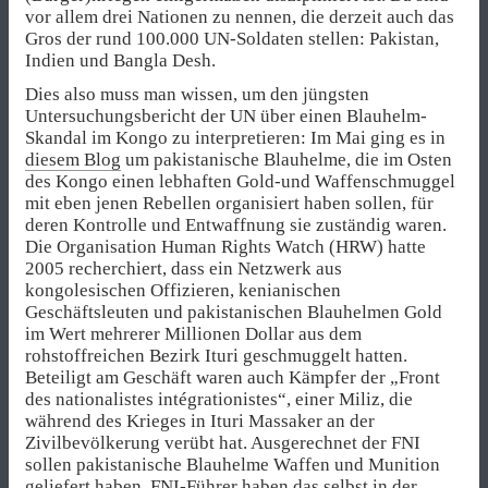
vor allem drei Nationen zu nennen, die derzeit auch das
Gros der rund 100.000 UN-Soldaten stellen: Pakistan,
Indien und Bangla Desh.
Dies also muss man wissen, um den jüngsten
Untersuchungsbericht der UN über einen Blauhelm-
Skandal im Kongo zu interpretieren: Im Mai ging es in
diesem Blog
um pakistanische Blauhelme, die im Osten
des Kongo einen lebhaften Gold-und Waffenschmuggel
mit eben jenen Rebellen organisiert haben sollen, für
deren Kontrolle und Entwaffnung sie zuständig waren.
Die Organisation Human Rights Watch (HRW) hatte
2005 recherchiert, dass ein Netzwerk aus
kongolesischen Offizieren, kenianischen
Geschäftsleuten und pakistanischen Blauhelmen Gold
im Wert mehrerer Millionen Dollar aus dem
rohstoffreichen Bezirk Ituri geschmuggelt hatten.
Beteiligt am Geschäft waren auch Kämpfer der „Front
des nationalistes intégrationistes“, einer Miliz, die
während des Krieges in Ituri Massaker an der
Zivilbevölkerung verübt hat. Ausgerechnet der FNI
sollen pakistanische Blauhelme Waffen und Munition
geliefert haben. FNI-Führer haben das selbst in der