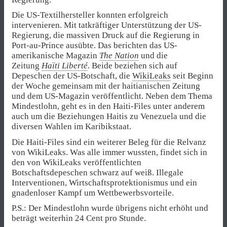
Die US-Textilhersteller konnten erfolgreich
intervenieren. Mit tatkräftiger Unterstützung der US-
Regierung, die massiven Druck auf die Regierung in
Port-au-Prince ausübte. Das berichten das US-
amerikanische Magazin
The Nation
und die
Zeitung
Haïti Liberté
. Beide beziehen sich auf
Depeschen der US-Botschaft, die
WikiLeaks
seit Beginn
der Woche gemeinsam mit der haitianischen Zeitung
und dem US-Magazin veröffentlicht. Neben dem Thema
Mindestlohn, geht es in den Haiti-Files unter anderem
auch um die Beziehungen Haitis zu Venezuela und die
diversen Wahlen im Karibikstaat.
Die Haiti-Files sind ein weiterer Beleg für die Relvanz
von WikiLeaks. Was alle immer wussten, findet sich in
den von WikiLeaks veröffentlichten
Botschaftsdepeschen schwarz auf weiß. Illegale
Interventionen, Wirtschaftsprotektionismus und ein
gnadenloser Kampf um Wettbewerbsvorteile.
P.S.: Der Mindestlohn wurde übrigens nicht erhöht und
beträgt weiterhin 24 Cent pro Stunde.