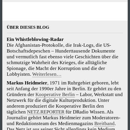
ÜBER DIESES BLOG
Ein Whistleblowing-Radar
Die Afghanistan-Protokolle, die Irak-Logs, die US-
Botschaftsdepeschen – Hunderttausende Dokumente
und vermutlich fast ebenso viele Geschichten über die
schmutzige Wahrheit des Krieges, die alltägliche
Spionage, die Macht der Korruption und die der
Lobbyisten.
Weiterlesen…
Markus Heidmeier
, 1971 im Ruhrgebiet geboren, lebt
seit Anfang der 1990er Jahre in Berlin. Er gehört zu den
Gründern der
Kooperative Berlin
– Labor, Werkstatt und
Netzwerk für die digitale Kulturproduktion. Unter
anderem produziert die Kooperative Berlin den
täglichen
NETZ.REPORTER
für DRadio Wissen. Als
Journalist gehört Markus Heidmeier zum Moderatoren-
und Redaktionsteam des Medienmagazins
Breitband
.
Das Netz ist aus seiner Sicht allerdings kein Medium,