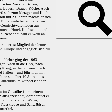
Verwandten haben mit
 zu tun. Sie sind Bäcker,
e, Bauern, Brauer, Köche. Auch
ließ sich zum Metzger und Koch
hon mit 23 Jahren machte er sich
 Mittlerweile betreibt er einen
n Gemischtwarenladen aus
noteca, Hotel, Kochschule und
eb
. Nebenbei
baut er Wein
an
ienen.
termeier ist Mitglied der
Jeunes
s d’Europe
und engagiert sich für
Kochlehre ging der 1963
gen Koch
in die USA, nach
 Kong, in die Schweiz, nach
d Italien – und führt nun mit
abine seit über 10 Jahren das
Laurentius
im wunderschönen
n.
t im Gewölbe ist mit einem
n ausgezeichnet, dort bereitet er
ind, Fränkischen Waller,
r Flusskrebse und Schwäbisch-
anferkel.