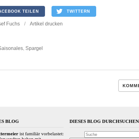
ACEBOOK TEILEN
TWITTERN
sef Fuchs
/
Artikel drucken
Saisonales
,
Spargel
KOMME
ES BLOG
DIESES BLOG DURCHSUCHE
ttermeier
ist familiär vorbelastet: