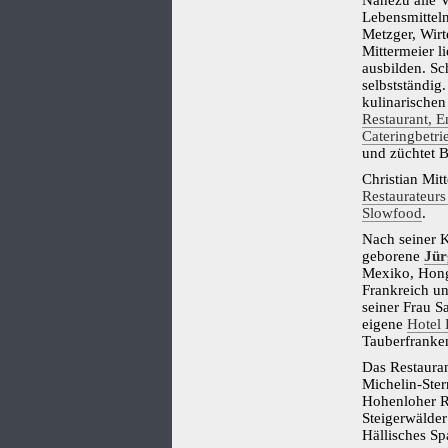
Nahezu alle 
Lebensmitteln
Metzger, Wirt
Mittermeier 
ausbilden. Sc
selbstständig.
kulinarische
Restaurant, E
Cateringbetri
und züchtet B
Christian Mit
Restaurateur
Slowfood
.
Nach seiner 
geborene
Jür
Mexiko, Hong
Frankreich un
seiner Frau S
eigene
Hotel 
Tauberfranke
Das Restauran
Michelin-Ster
Hohenloher R
Steigerwälde
Hällisches Sp