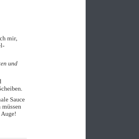
ch mir,
l-
ten und
d
Scheiben.
ale Sauce
n müssen
s Auge!